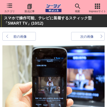
カテゴリ
過去記事
検索
Impressサイト
スマホで操作可能、テレビに装着するスティック型
「SMART TV」
(10/12)
前の画像
次の画像