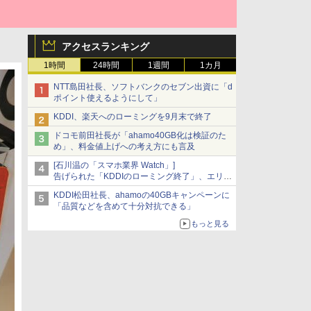
アクセスランキング
1時間
24時間
1週間
1カ月
NTT島田社長、ソフトバンクのセブン出資に「d
ポイント使えるようにして」
KDDI、楽天へのローミングを9月末で終了
ドコモ前田社長が「ahamo40GB化は検証のた
め」、料金値上げへの考え方にも言及
[石川温の「スマホ業界 Watch」]
告げられた「KDDIのローミング終了」、エリア
マップの落とし穴と楽天モバイルの課題
KDDI松田社長、ahamoの40GBキャンペーンに
「品質などを含めて十分対抗できる」
もっと見る