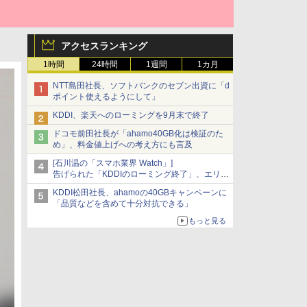
アクセスランキング
1時間
24時間
1週間
1カ月
NTT島田社長、ソフトバンクのセブン出資に「d
ポイント使えるようにして」
KDDI、楽天へのローミングを9月末で終了
ドコモ前田社長が「ahamo40GB化は検証のた
め」、料金値上げへの考え方にも言及
[石川温の「スマホ業界 Watch」]
告げられた「KDDIのローミング終了」、エリア
マップの落とし穴と楽天モバイルの課題
KDDI松田社長、ahamoの40GBキャンペーンに
「品質などを含めて十分対抗できる」
もっと見る