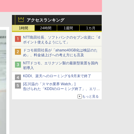
アクセスランキング
1時間
24時間
1週間
1カ月
NTT島田社長、ソフトバンクのセブン出資に「d
ポイント使えるようにして」
ドコモ前田社長が「ahamo40GB化は検証のた
め」、料金値上げへの考え方にも言及
NTTドコモ、エリクソン製の最新型装置を国内
初導入
KDDI、楽天へのローミングを9月末で終了
[石川温の「スマホ業界 Watch」]
告げられた「KDDIのローミング終了」、エリア
マップの落とし穴と楽天モバイルの課題
もっと見る