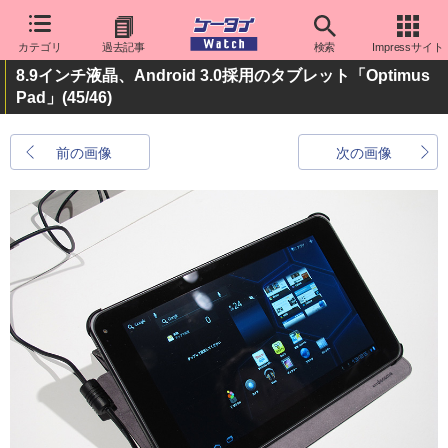
カテゴリ
過去記事
検索
Impressサイト
8.9インチ液晶、Android 3.0採用のタブレット「Optimus
Pad」
(45/46)
前の画像
次の画像