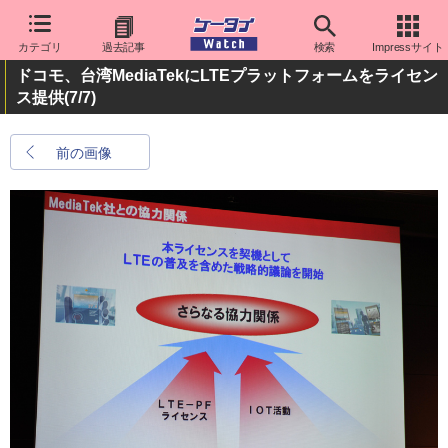
カテゴリ
過去記事
検索
Impressサイト
ドコモ、台湾MediaTekにLTEプラットフォームをライセン
ス提供
(7/7)
前の画像