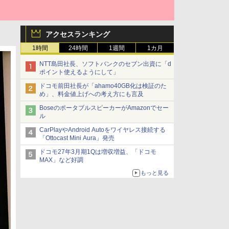
アクセスランキング
1時間
24時間
1週間
1カ月
NTT島田社長、ソフトバンクのセブン出資に「d
ポイント使えるようにして」
ドコモ前田社長が「ahamo40GB化は検証のた
め」、料金値上げへの考え方にも言及
BoseのポータブルスピーカーがAmazonでセー
ル
CarPlayやAndroid Autoをワイヤレス接続する
「Ottocast Mini Aura」発売
ドコモ27年3月期1Qは増収増益、「ドコモ
MAX」など好調
もっと見る