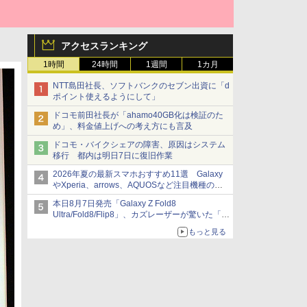
アクセスランキング
1時間
24時間
1週間
1カ月
NTT島田社長、ソフトバンクのセブン出資に「d
ポイント使えるようにして」
ドコモ前田社長が「ahamo40GB化は検証のた
め」、料金値上げへの考え方にも言及
ドコモ・バイクシェアの障害、原因はシステム
移行 都内は明日7日に復旧作業
2026年夏の最新スマホおすすめ11選 Galaxy
やXperia、arrows、AQUOSなど注目機種の特
徴は
本日8月7日発売「Galaxy Z Fold8
Ultra/Fold8/Flip8」、カズレーザーが驚いた「そ
ば屋のメニュー並みの薄さ」
もっと見る