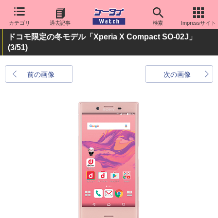
カテゴリ
過去記事
検索
Impressサイト
ドコモ限定の冬モデル「Xperia X Compact SO-02J」
(3/51)
前の画像
次の画像