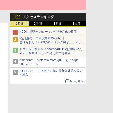
アクセスランキング
1時間
24時間
1週間
1カ月
KDDI、楽天へのローミングを9月末で終了
[石川温の「スマホ業界 Watch」]
告げられた「KDDIのローミング終了」、エリア
マップの落とし穴と楽天モバイルの課題
ドコモ前田社長が「ahamo40GB化は検証のた
め」、料金値上げへの考え方にも言及
Amazonで「Motorola moto g06」と「edge
60」がセール
NTTドコモ、エリクソン製の最新型装置を国内
初導入
もっと見る