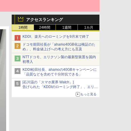
アクセスランキング
1時間
24時間
1週間
1カ月
KDDI、楽天へのローミングを9月末で終了
ドコモ前田社長が「ahamo40GB化は検証のた
め」、料金値上げへの考え方にも言及
NTTドコモ、エリクソン製の最新型装置を国内
初導入
KDDI松田社長、ahamoの40GBキャンペーンに
「品質などを含めて十分対抗できる」
[石川温の「スマホ業界 Watch」]
告げられた「KDDIのローミング終了」、エリア
マップの落とし穴と楽天モバイルの課題
もっと見る