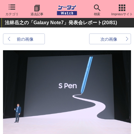
カテゴリ
過去記事
検索
Impressサイト
法林岳之の「Galaxy Note7」発表会レポート
(20/81)
前の画像
次の画像