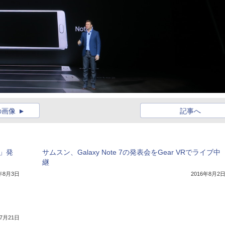
の画像
記事へ
7」発
サムスン、Galaxy Note 7の発表会をGear VRでライブ中
継
6年8月3日
2016年8月2
年7月21日