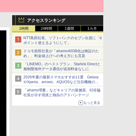
アクセスランキング
1時間
24時間
1週間
1カ月
NTT島田社長、ソフトバンクのセブン出資に「d
ポイント使えるようにして」
ドコモ前田社長が「ahamo40GB化は検証のた
め」、料金値上げへの考え方にも言及
「LINEMO」のベストプラン、Starlink Directと
無制限海外データ通信が追加料金なしに
2026年夏の最新スマホおすすめ11選 Galaxy
やXperia、arrows、AQUOSなど注目機種の特
徴は
「ahamo増量」などキャリアの新施策、IIJ谷脇
社長が示す現状と独自のアドバンテージ
もっと見る