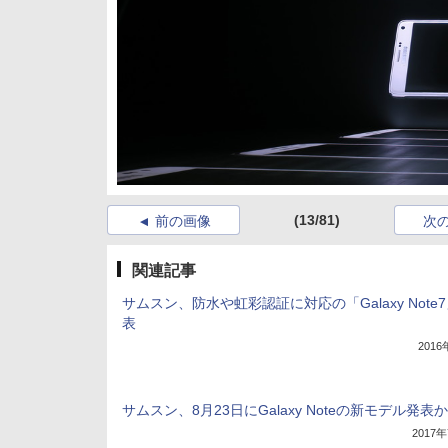
(13/81)
前の画像
次
関連記事
サムスン、防水や虹彩認証に対応の「Galaxy Note
表
201
サムスン、8月23日にGalaxy Noteの新モデル発表か
2017