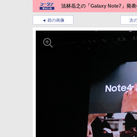
法林岳之の「Galaxy Note7」
前の画像
次