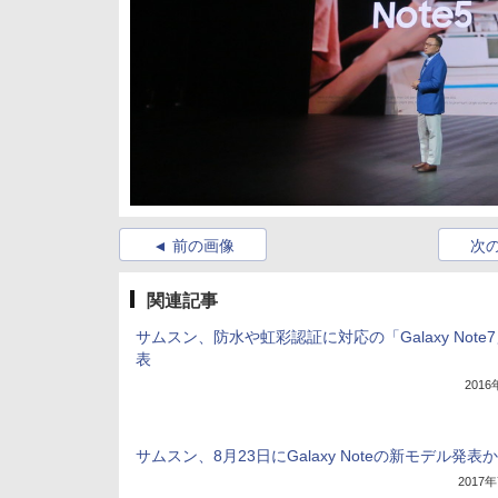
前の画像
次
関連記事
サムスン、防水や虹彩認証に対応の「Galaxy Note
表
201
サムスン、8月23日にGalaxy Noteの新モデル発表か
2017