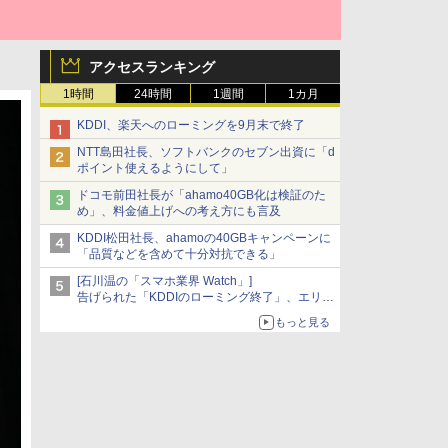
アクセスランキング
1時間
24時間
1週間
1カ月
KDDI、楽天へのローミングを9月末で終了
NTT島田社長、ソフトバンクのセブン出資に「d
ポイント使えるようにして」
ドコモ前田社長が「ahamo40GB化は検証のた
め」、料金値上げへの考え方にも言及
KDDI松田社長、ahamoの40GBキャンペーンに
「品質などを含めて十分対抗できる」
[石川温の「スマホ業界 Watch」]
告げられた「KDDIのローミング終了」、エリア
マップの落とし穴と楽天モバイルの課題
もっと見る