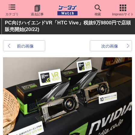
カテゴリ
過去記事
検索
Impressサイト
PC向けハイエンドVR「HTC Vive」税抜9万9800円で店頭
販売開始
(20/22)
前の画像
次の画像