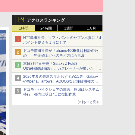
アクセスランキング
1時間
24時間
1週間
1カ月
NTT島田社長、ソフトバンクのセブン出資に「d
ポイント使えるようにして」
ドコモ前田社長が「ahamo40GB化は検証のた
め」、料金値上げへの考え方にも言及
本日8月7日発売「Galaxy Z Fold8
Ultra/Fold8/Flip8」、カズレーザーが驚いた「そ
ば屋のメニュー並みの薄さ」
2026年夏の最新スマホおすすめ11選 Galaxy
やXperia、arrows、AQUOSなど注目機種の特
徴は
ドコモ・バイクシェアの障害、原因はシステム
移行 都内は明日7日に復旧作業
もっと見る