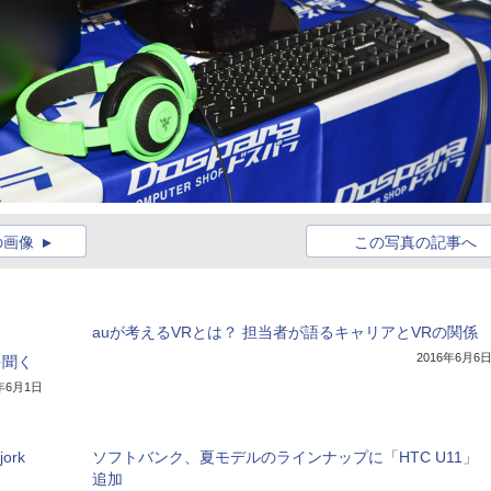
の画像
この写真の記事へ
auが考えるVRとは？ 担当者が語るキャリアとVRの関係
2016年6月6
を聞く
6年6月1日
rk
ソフトバンク、夏モデルのラインナップに「HTC U11」
追加