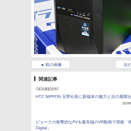
前の画像
次
関連記事
インタビュー
HTC NIPPON 玉野社長に新端末の魅力と次の展開
201
ビョークの衝撃的なPVを最先端のVR動画で堪能「Bjo
Digital」