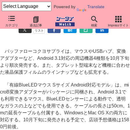
Powered by
Translate
バッファロー、Android 3.x対応マウスなど周辺機器を発売
カテゴリ
過去記事
検索
Impressサイト
リスト
バッファローコクヨサプライは、マウスやUSBハブ、変換
アダプターなど、Android 3.1対応の周辺機器4種類を10月下旬
より順次発売する。また、タブレット型端末など機種に合わせ
た液晶保護フィルムのラインナップなども拡充する。
「有線BlueLEDマウス Sサイズ Android対応モデル」は、mi
croB変換アダプターがパッケージに同梱され、Android 3.1で
も利用できるマウス。BlueLEDセンサーによる動作で、透明
なガラスの上などでも使用できる。ケーブルの長さは50cm。1
mの延長ケーブルも付属する。WindowsとMac OS Xの両方に
対応する。10月下旬に発売される予定で、店頭予想価格は158
0円前後。