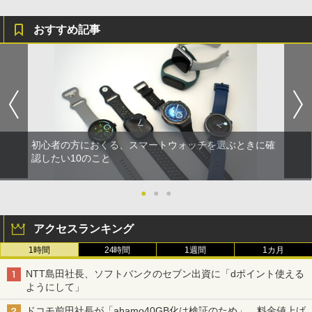
おすすめ記事
初心者の方におくる、スマートウォッチを選ぶときに確
認したい10のこと
●
●
●
アクセスランキング
1時間
24時間
1週間
1カ月
NTT島田社長、ソフトバンクのセブン出資に「dポイント使える
ようにして」
ドコモ前田社長が「ahamo40GB化は検証のため」、料金値上げ