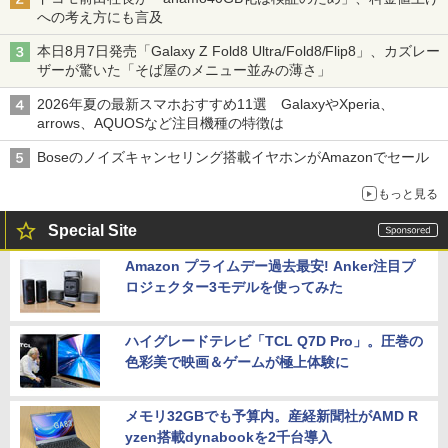
への考え方にも言及
本日8月7日発売「Galaxy Z Fold8 Ultra/Fold8/Flip8」、カズレー
ザーが驚いた「そば屋のメニュー並みの薄さ」
2026年夏の最新スマホおすすめ11選 GalaxyやXperia、
arrows、AQUOSなど注目機種の特徴は
Boseのノイズキャンセリング搭載イヤホンがAmazonでセール
もっと見る
Special Site
Amazon プライムデー過去最安! Anker注目プ
ロジェクター3モデルを使ってみた
ハイグレードテレビ「TCL Q7D Pro」。圧巻の
色彩美で映画＆ゲームが極上体験に
メモリ32GBでも予算内。産経新聞社がAMD R
yzen搭載dynabookを2千台導入