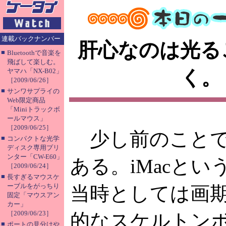
連載バックナンバー
肝心なのは光る
■
Bluetoothで音楽を
飛ばして楽しむ。
く。
ヤマハ「NX-B02」
［2009/06/26］
■
サンワサプライの
Web限定商品
「Miniトラックボ
ールマウス」
［2009/06/25］
少し前のこと
■
コンパクトな光学
ディスク専用プリ
ンター「CW-E60」
ある。iMacとい
［2009/06/24］
■
長すぎるマウスケ
ーブルをがっちり
当時としては画
固定「マウスアン
カー」
［2009/06/23］
的なスケルトン
■
ポートの見分けや