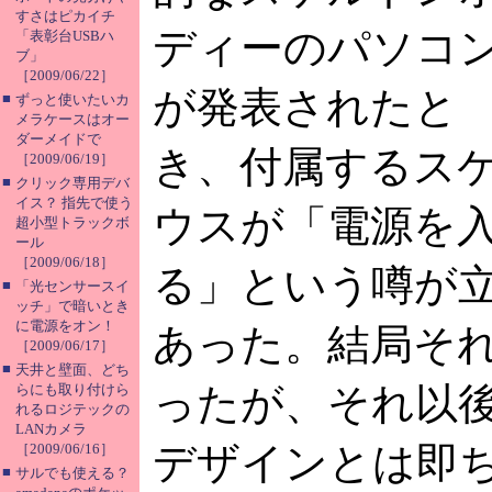
すさはピカイチ
ディーのパソコ
「表彰台USBハ
ブ」
［2009/06/22］
が発表されたと
■
ずっと使いたいカ
メラケースはオー
ダーメイドで
き、付属するス
［2009/06/19］
■
クリック専用デバ
イス？ 指先で使う
ウスが「電源を
超小型トラックボ
ール
［2009/06/18］
る」という噂が
■
「光センサースイ
ッチ」で暗いとき
に電源をオン！
あった。結局そ
［2009/06/17］
■
天井と壁面、どち
ったが、それ以
らにも取り付けら
れるロジテックの
LANカメラ
デザインとは即
［2009/06/16］
■
サルでも使える？