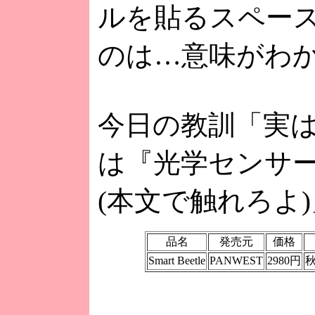
ルを貼るスペー
のは…意味がわ
今日の教訓「実
は『光学センサ
(本文で触れろよ)
品名
発売元
価格
Smart Beetle
PANWEST
2980円
秋