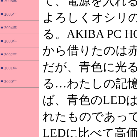
て、電源を入れ
■
2006年
よろしくオシリ
■
2005年
■
2004年
る。AKIBA PC H
■
2003年
から借りたのは
■
2002年
だが、青色に光
■
2001年
る…わたしの記
■
2000年
ば、青色のLED
れたものであっ
LEDに比べて高