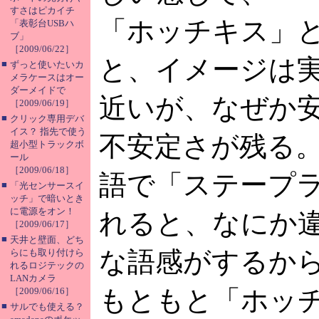
すさはピカイチ
「ホッチキス」
「表彰台USBハ
ブ」
［2009/06/22］
と、イメージは
■
ずっと使いたいカ
メラケースはオー
ダーメイドで
近いが、なぜか
［2009/06/19］
■
クリック専用デバ
イス？ 指先で使う
不安定さが残る
超小型トラックボ
ール
［2009/06/18］
語で「ステープ
■
「光センサースイ
ッチ」で暗いとき
に電源をオン！
れると、なにか
［2009/06/17］
■
天井と壁面、どち
な語感がするか
らにも取り付けら
れるロジテックの
LANカメラ
もともと「ホッ
［2009/06/16］
■
サルでも使える？