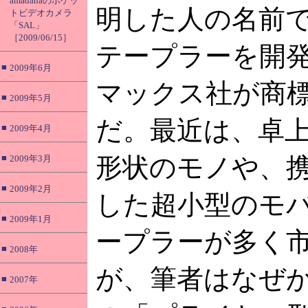
amadanaのポケッ
明した人の名前
トビデオカメラ
「SAL」
［2009/06/15］
テープラーを開
■
2009年6月
マックス社が商
■
2009年5月
だ。最近は、卓
■
2009年4月
■
形状のモノや、
2009年3月
■
2009年2月
した超小型のモ
■
2009年1月
ープラーが多く
■
2008年
が、筆者はなぜ
■
2007年