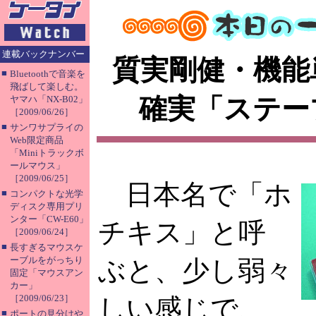
連載バックナンバー
質実剛健・機能
■
Bluetoothで音楽を
飛ばして楽しむ。
確実「ステー
ヤマハ「NX-B02」
［2009/06/26］
■
サンワサプライの
Web限定商品
「Miniトラックボ
ールマウス」
［2009/06/25］
日本名で「ホ
■
コンパクトな光学
ディスク専用プリ
ンター「CW-E60」
チキス」と呼
［2009/06/24］
■
長すぎるマウスケ
ーブルをがっちり
ぶと、少し弱々
固定「マウスアン
カー」
［2009/06/23］
しい感じで、
■
ポートの見分けや