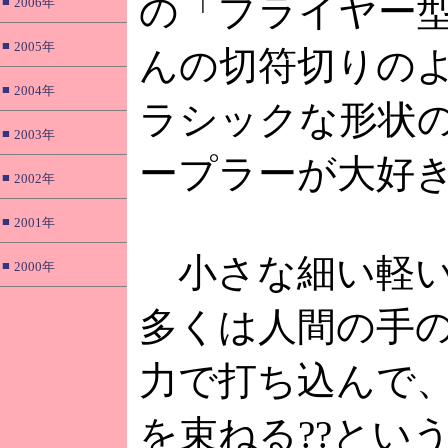
の「プライヤー
■
2006年
■
2005年
んの切符切りの
■
2004年
ラシックな形状
■
2003年
ープラーが大好
■
2002年
■
2001年
小さな細い軽い
■
2000年
多くは人間の手
力で打ち込んで
を束ねる??とい