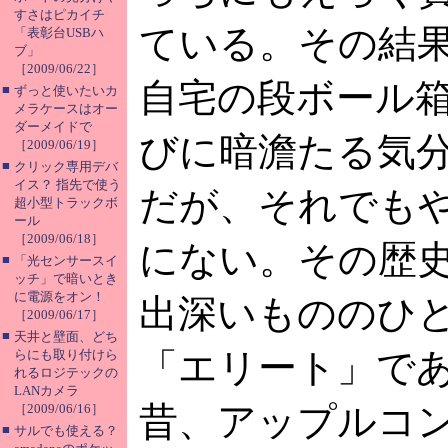
すさはピカイチ
ている。その結
「表彰台USBハ
ブ」
［2009/06/22］
自宅の段ボール
■
ずっと使いたいカ
メラケースはオー
ダーメイドで
びに暗澹たる気
［2009/06/19］
■
クリック専用デバ
イス？ 指先で使う
だが、それでも
超小型トラックボ
ール
［2009/06/18］
にない。その歴
■
「光センサースイ
ッチ」で暗いとき
に電源をオン！
出深いもののひ
［2009/06/17］
■
天井と壁面、どち
「エリート」で
らにも取り付けら
れるロジテックの
LANカメラ
昔、アップルコ
［2009/06/16］
■
サルでも使える？