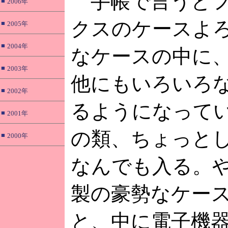
手帳で言うとフ
■
2006年
クスのケースよ
■
2005年
■
2004年
なケースの中に、N
■
2003年
他にもいろいろ
■
2002年
るようになって
■
2001年
の類、ちょっと
■
2000年
なんでも入る。
製の豪勢なケー
と、中に電子機