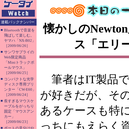
連載バックナンバー
懐かしのNewto
■
Bluetoothで音楽を
飛ばして楽しむ。
ス「エリ
ヤマハ「NX-B02」
［2009/06/26］
■
サンワサプライの
Web限定商品
「Miniトラックボ
ールマウス」
［2009/06/25］
筆者はIT製品で
■
コンパクトな光学
ディスク専用プリ
ンター「CW-E60」
が好きだが、そ
［2009/06/24］
■
長すぎるマウスケ
ーブルをがっちり
あるケースも特
固定「マウスアン
カー」
［2009/06/23］
っちにもえらく
■
ポートの見分けや