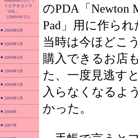
amadanaのポケッ
のPDA「Newton M
トビデオカメラ
「SAL」
［2009/06/15］
Pad」用に作ら
■
2009年6月
当時は今ほどこ
■
2009年5月
購入できるお店
■
2009年4月
■
た、一度見逃す
2009年3月
■
2009年2月
入らなくなるよ
■
2009年1月
かった。
■
2008年
■
2007年