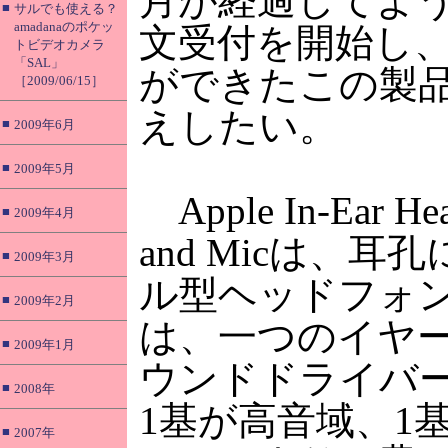
月が経過してよ
■
サルでも使える？
amadanaのポケッ
文受付を開始し
トビデオカメラ
「SAL」
ができたこの製
［2009/06/15］
えしたい。
■
2009年6月
■
2009年5月
Apple In-Ear Hea
■
2009年4月
and Micは、
■
2009年3月
ル型ヘッドフォ
■
2009年2月
は、一つのイヤー
■
2009年1月
ウンドドライバ
■
2008年
1基が高音域、1
■
2007年