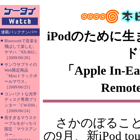
iPodのために生
連載バックナンバー
■
Bluetoothで音楽を
飛ばして楽しむ。
ド
ヤマハ「NX-B02」
［2009/06/26］
■
サンワサプライの
「Apple In-Ea
Web限定商品
「Miniトラックボ
ールマウス」
Remot
［2009/06/25］
■
コンパクトな光学
ディスク専用プリ
ンター「CW-E60」
［2009/06/24］
■
長すぎるマウスケ
さかのぼること2
ーブルをがっちり
固定「マウスアン
の9月、新iPod to
カー」