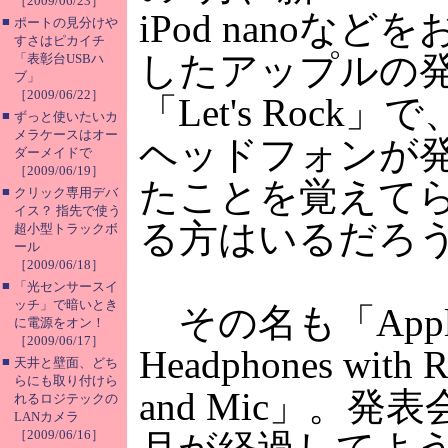
［2009/06/23］
iPod nanoなど
■
ポートの見分けや
すさはピカイチ
したアップルの
「表彰台USBハ
ブ」
［2009/06/22］
「Let's Rock
■
ずっと使いたいカ
メラケースはオー
ヘッドフォンが
ダーメイドで
［2009/06/19］
たことを覚えて
■
クリック専用デバ
イス？ 指先で使う
る方はいるだろ
超小型トラックボ
ール
［2009/06/18］
■
「光センサースイ
ッチ」で暗いとき
その名も「Apple 
に電源をオン！
［2009/06/17］
Headphones with 
■
天井と壁面、どち
らにも取り付けら
and Mic」。発
れるロジテックの
LANカメラ
［2009/06/16］