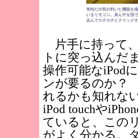
単純だが気の利いた機能を
いるリモコン。真ん中を指
込んでカチカチとクリック
片手に持って、
トに突っ込んだ
操作可能なiPod
ンが要るのか？
れるかも知れな
iPod touchやiPh
ていると、この
がよく分かる。