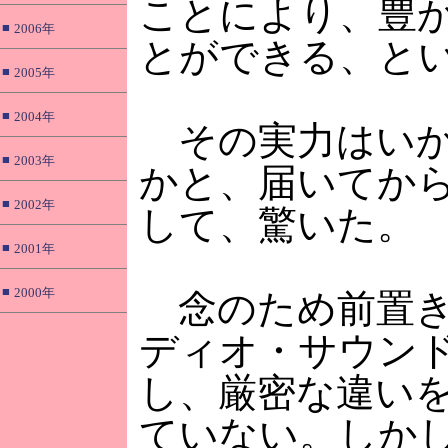
ことにより、豊
■
2006年
とができる、と
■
2005年
■
2004年
その実力はいか
■
2003年
かと、届いてか
■
2002年
して、驚いた。
■
2001年
■
2000年
念のため前置き
ディオ・サウン
し、厳密な違い
ていない。しか