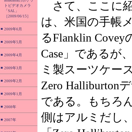
amadanaのポケッ
さて、ここに紹
トビデオカメラ
「SAL」
［2009/06/15］
は、米国の手帳
■
2009年6月
るFlanklin Cove
■
2009年5月
Case」であるが
■
2009年4月
ミ製スーツケー
■
2009年3月
■
2009年2月
Zero Hallibur
■
2009年1月
である。もちろ
■
2008年
側はアルミだし
■
2007年