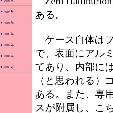
「Zero Hallibu
■
2006年
ある。
■
2005年
■
2004年
■
2003年
ケース自体はプ
■
2002年
で、表面にアル
■
2001年
てあり、内部に
■
2000年
（と思われる）
ある。また、専
スが附属し、こ