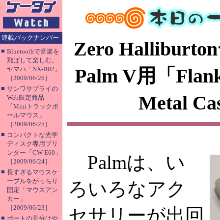
連載バックナンバー
Zero Hallibu
■
Bluetoothで音楽を
飛ばして楽しむ。
Palm V用「Flankl
ヤマハ「NX-B02」
［2009/06/26］
■
サンワサプライの
Metal C
Web限定商品
「Miniトラックボ
ールマウス」
［2009/06/25］
■
コンパクトな光学
ディスク専用プリ
ンター「CW-E60」
Palmは、い
［2009/06/24］
■
長すぎるマウスケ
ーブルをがっちり
ろいろなアク
固定「マウスアン
カー」
［2009/06/23］
セサリーが出回
■
ポートの見分けや