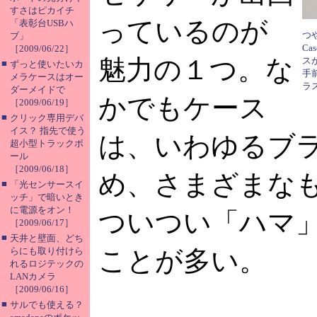
すさはピカイチ
っているのが
「表彰台USBハ
つ
ブ」
C
［2009/06/22］
魅力の１つ。な
ス
■
ずっと使いたいカ
手
メラケースはオー
ラ
ダーメイドで
かでもケース
［2009/06/19］
■
クリック専用デバ
イス？ 指先で使う
は、いわゆるブ
超小型トラックボ
ール
［2009/06/18］
め、さまざまな
■
「光センサースイ
ッチ」で暗いとき
に電源をオン！
ついつい「ハマ
［2009/06/17］
■
天井と壁面、どち
らにも取り付けら
ことが多い。
れるロジテックの
LANカメラ
［2009/06/16］
■
サルでも使える？