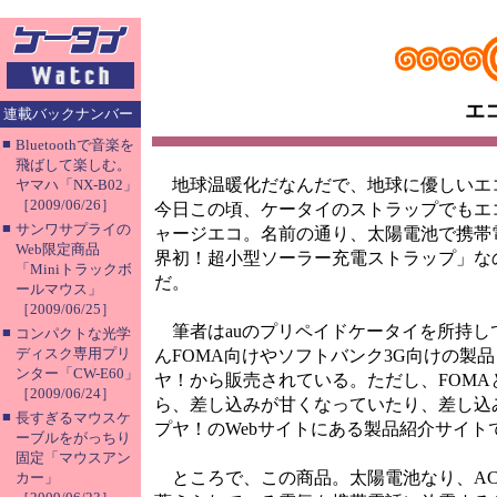
エ
連載バックナンバー
■
Bluetoothで音楽を
飛ばして楽しむ。
地球温暖化だなんだで、地球に優しいエ
ヤマハ「NX-B02」
［2009/06/26］
今日この頃、ケータイのストラップでもエ
■
サンワサプライの
ャージエコ。名前の通り、太陽電池で携帯
Web限定商品
界初！超小型ソーラー充電ストラップ」な
「Miniトラックボ
だ。
ールマウス」
［2009/06/25］
筆者はauのプリペイドケータイを所持し
■
コンパクトな光学
ディスク専用プリ
んFOMA向けやソフトバンク3G向けの製
ンター「CW-E60」
ヤ！から販売されている。ただし、FOM
［2009/06/24］
ら、差し込みが甘くなっていたり、差し込
■
長すぎるマウスケ
プヤ！のWebサイトにある製品紹介サイト
ーブルをがっちり
固定「マウスアン
ところで、この商品。太陽電池なり、AC
カー」