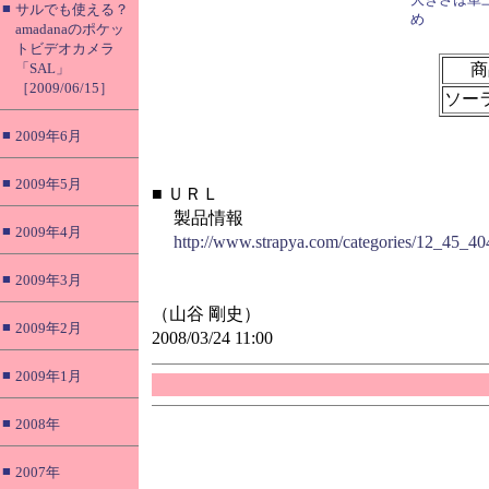
■
サルでも使える？
め
amadanaのポケッ
トビデオカメラ
「SAL」
商
［2009/06/15］
ソー
■
2009年6月
■
2009年5月
■
ＵＲＬ
製品情報
■
2009年4月
http://www.strapya.com/categories/12_45_40
■
2009年3月
（山谷 剛史）
■
2009年2月
2008/03/24 11:00
■
2009年1月
■
2008年
■
2007年