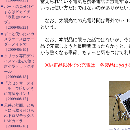
［2009/06/23］
蓄えられている電気を携帯電話に放電する
■
ポートの見分けや
いった使い方だけではないのがありがたい
すさはピカイチ
「表彰台USBハ
なお、太陽光での充電時間は野外で6～10
ブ」
という。
［2009/06/22］
■
ずっと使いたいカ
メラケースはオー
なお、本製品に限った話ではないが、今
ダーメイドで
品で充電しようと長時間ほったらかすと、
［2009/06/19］
から熱くなる季節、ちょっと気をつけて利
■
クリック専用デバ
イス？ 指先で使う
※純正品以外での充電は、各製品におけ
超小型トラックボ
ール
［2009/06/18］
■
「光センサースイ
ッチ」で暗いとき
に電源をオン！
［2009/06/17］
■
天井と壁面、どち
らにも取り付けら
れるロジテックの
LANカメラ
［2009/06/16］
大きさは単