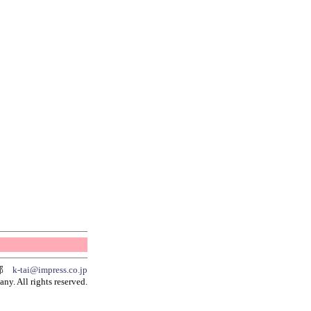
集部
k-tai@impress.co.jp
y. All rights reserved.