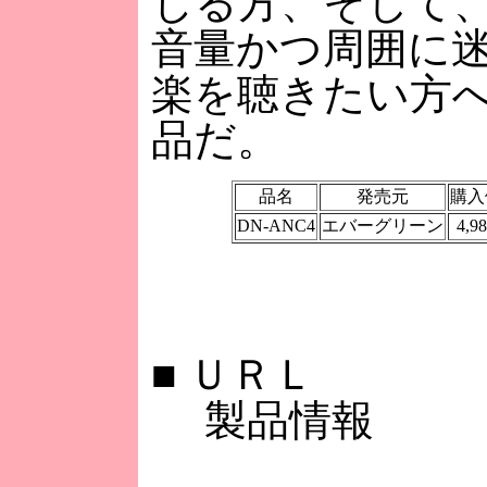
じる方、そして
音量かつ周囲に
楽を聴きたい方
品だ。
品名
発売元
購入
DN-ANC4
エバーグリーン
4,9
■
ＵＲＬ
製品情報