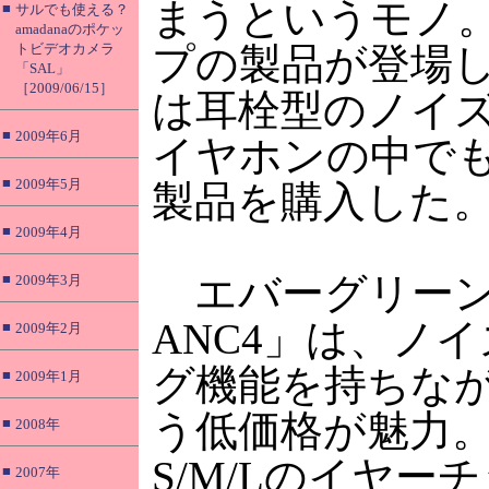
まうというモノ
■
サルでも使える？
amadanaのポケッ
トビデオカメラ
プの製品が登場
「SAL」
［2009/06/15］
は耳栓型のノイ
■
2009年6月
イヤホンの中で
■
2009年5月
製品を購入した
■
2009年4月
エバーグリーン
■
2009年3月
ANC4」は、ノ
■
2009年2月
グ機能を持ちながら
■
2009年1月
う低価格が魅力
■
2008年
S/M/Lのイヤー
■
2007年