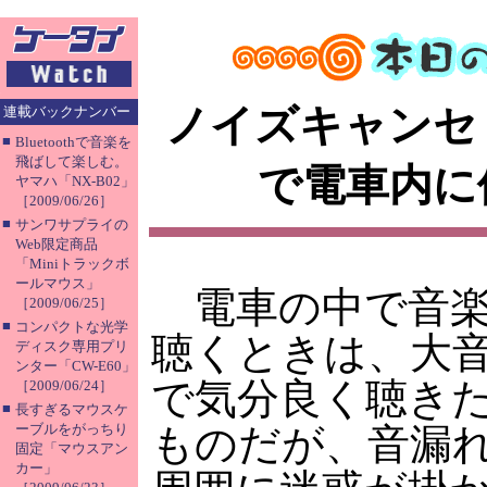
ノイズキャンセ
連載バックナンバー
■
Bluetoothで音楽を
飛ばして楽しむ。
で電車内に
ヤマハ「NX-B02」
［2009/06/26］
■
サンワサプライの
Web限定商品
「Miniトラックボ
ールマウス」
電車の中で音
［2009/06/25］
■
コンパクトな光学
聴くときは、大
ディスク専用プリ
ンター「CW-E60」
で気分良く聴き
［2009/06/24］
■
長すぎるマウスケ
ーブルをがっちり
ものだが、音漏
固定「マウスアン
カー」