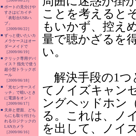
周囲に迷惑が掛
［2009/06/23］
■
ポートの見分けや
ことを考えると
すさはピカイチ
「表彰台USBハ
もいかず、控え
ブ」
［2009/06/22］
量で聴かざるを
■
ずっと使いたいカ
メラケースはオー
ダーメイドで
い。
［2009/06/19］
■
クリック専用デバ
イス？ 指先で使う
超小型トラックボ
解決手段の1つ
ール
［2009/06/18］
てノイズキャン
■
「光センサースイ
ッチ」で暗いとき
に電源をオン！
ングヘッドホン
［2009/06/17］
■
天井と壁面、どち
る。これは、ノ
らにも取り付けら
れるロジテックの
を出して、ノイ
LANカメラ
［2009/06/16］