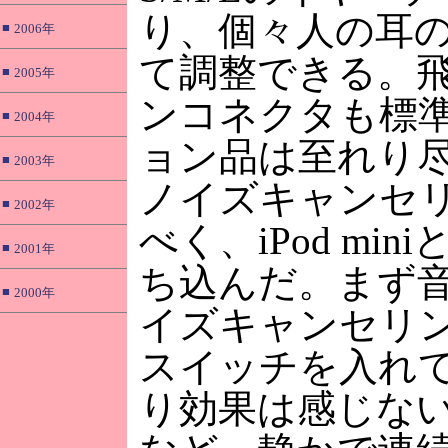
り、個々人の耳
■
2006年
て調整できる。
■
2005年
ンコネクタも標
■
2004年
ョン品は至れり
■
2003年
ノイズキャンセ
■
2002年
べく、iPod mi
■
2001年
ち込んだ。まず
■
2000年
イズキャンセリ
スイッチを入れ
り効果は感じな