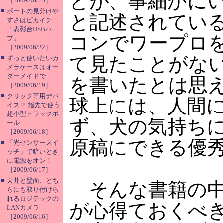
とが、事細かに
［2009/06/23］
■
ポートの見分けや
と記述されてい
すさはピカイチ
「表彰台USBハ
コンでワープロ
ブ」
［2009/06/22］
て見たことがな
■
ずっと使いたいカ
メラケースはオー
ダーメイドで
を書いたとは思
［2009/06/19］
■
クリック専用デバ
球上には、人間
イス？ 指先で使う
超小型トラックボ
ず、犬の気持ち
ール
［2009/06/18］
原稿にできる優
■
「光センサースイ
ッチ」で暗いとき
に電源をオン！
［2009/06/17］
■
天井と壁面、どち
そんな書籍の中
らにも取り付けら
れるロジテックの
が心得ておくべき
LANカメラ
［2009/06/16］