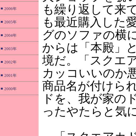
も繰り返して来
■
2006年
も最近購入した
■
2005年
グのソファの横
■
2004年
からは「本殿」
■
2003年
境だ。「スクエ
■
2002年
カッコいいのか
■
2001年
商品名が付けら
■
2000年
ドを、我が家の
ったやたらと気