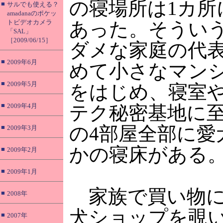
の寝場所は1カ所
■
サルでも使える？
amadanaのポケッ
トビデオカメラ
あった。そうい
「SAL」
［2009/06/15］
ダメな家庭の代
■
2009年6月
めて小さなマン
■
2009年5月
をはじめ、寝室
■
2009年4月
テク秘密基地に
の4部屋全部に愛
■
2009年3月
かの寝床がある
■
2009年2月
■
2009年1月
家族で買い物に
■
2008年
犬ショップを覗
■
2007年