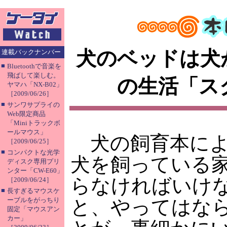
犬のベッドは犬
連載バックナンバー
■
Bluetoothで音楽を
飛ばして楽しむ。
の生活「ス
ヤマハ「NX-B02」
［2009/06/26］
■
サンワサプライの
Web限定商品
「Miniトラックボ
ールマウス」
犬の飼育本によ
［2009/06/25］
■
コンパクトな光学
犬を飼っている
ディスク専用プリ
ンター「CW-E60」
らなければいけ
［2009/06/24］
■
長すぎるマウスケ
ーブルをがっちり
と、やってはな
固定「マウスアン
カー」