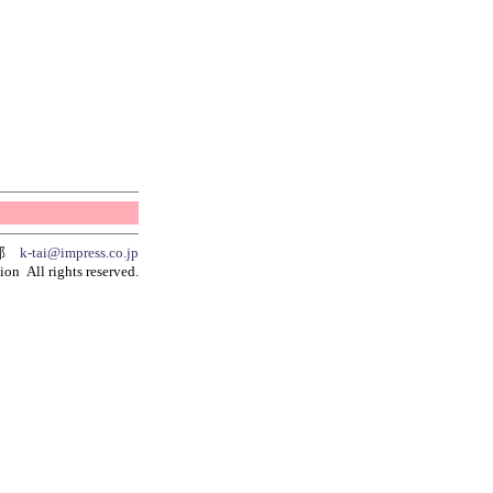
集部
k-tai@impress.co.jp
on All rights reserved.