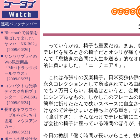
連載バックナンバー
■
Bluetoothで音楽を
飛ばして楽しむ。
ヤマハ「NX-B02」
っていうかね、椅子も重要だね。まぁ、
［2009/06/26］
テレビを見るときの椅子だとオシリが痛く
■
サンワサプライの
んて「息抜きの合間に人生を送る」的なオ
Web限定商品
的に買いました、「ニーチェアＸ」。
「Miniトラックボ
ールマウス」
これは布張りの安楽椅子。日米英独仏伊
［2009/06/25］
永久コレクションとして所蔵されている由
■
コンパクトな光学
でも２万円くらい。構造はというと、金属
ディスク専用プリ
にシンプルなもの。しかしこのフレームの
ンター「CW-E60」
［2009/06/24］
簡単に折りたたんで狭いスペースに自立さ
■
長すぎるマウスケ
けなので片手ひょいと持ち上がる重さ。す
ーブルをがっちり
（強引すぎ）。そんなわけでテレビ前にニ
固定「マウスアン
ぱ会社の椅子に座っている時間のほうが、
カー」
［2009/06/23］
今日の教訓「働く時間が長いからこそ、快
■
ポートの見分けや