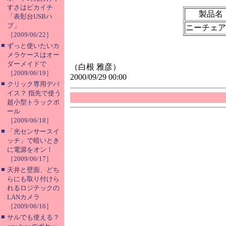
すさはピカイチ
製品名
「表彰台USBハ
ブ」
ニーチェア
［2009/06/22］
■
ずっと使いたいカ
メラケースはオー
ダーメイドで
（白根 雅彦）
［2009/06/19］
2000/09/29 00:00
■
クリック専用デバ
イス？ 指先で使う
超小型トラックボ
ール
［2009/06/18］
■
「光センサースイ
ッチ」で暗いとき
に電源をオン！
［2009/06/17］
■
天井と壁面、どち
らにも取り付けら
れるロジテックの
LANカメラ
［2009/06/16］
■
サルでも使える？