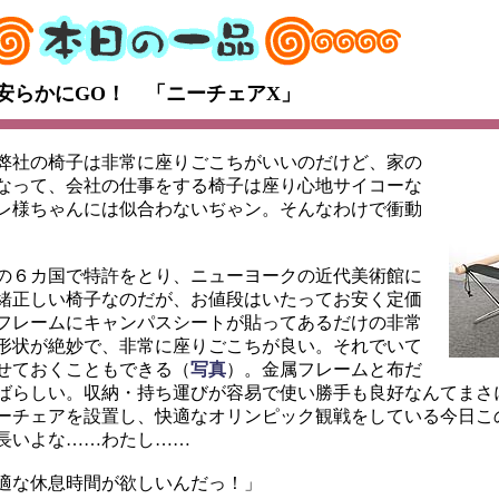
安らかにGO！ 「ニーチェアX」
弊社の椅子は非常に座りごこちがいいのだけど、家の
なって、会社の仕事をする椅子は座り心地サイコーな
レ様ちゃんには似合わないぢゃン。そんなわけで衝動
の６カ国で特許をとり、ニューヨークの近代美術館に
緒正しい椅子なのだが、お値段はいたってお安く定価
フレームにキャンパスシートが貼ってあるだけの非常
形状が絶妙で、非常に座りごこちが良い。それでいて
せておくこともできる（
写真
）。金属フレームと布だ
ばらしい。収納・持ち運びが容易で使い勝手も良好なんてまさ
ーチェアを設置し、快適なオリンピック観戦をしている今日こ
長いよな……わたし……
適な休息時間が欲しいんだっ！」