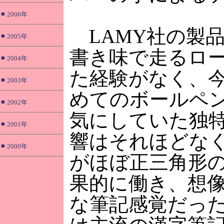
■
2006年
LAMY社の製
■
2005年
書き味で走るロ
■
2004年
た経験がなく、今
■
2003年
めてのボールペ
■
2002年
気にしていた独
■
2001年
響はそれほどな
■
2000年
がほぼ正三角形
果的に働き、想
な筆記感覚だっ