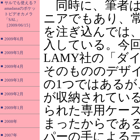
同時に、筆者は
■
サルでも使える？
amadanaのポケッ
トビデオカメラ
ニアでもあり、
「SAL」
［2009/06/15］
を注ぎ込んでは
■
2009年6月
入している。今回
■
2009年5月
LAMY社の「ダ
■
2009年4月
そのもののデザ
の1つではあるが
■
2009年3月
が収納されてい
■
2009年2月
られた専用ケー
■
2009年1月
まったからであ
■
2008年
パーの手による
■
2007年