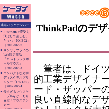
ThinkPad
連載バックナンバー
■
Bluetoothで音楽を
飛ばして楽しむ。
ヤマハ「NX-B02」
［2009/06/26］
■
サンワサプライの
Web限定商品
「Miniトラックボ
ールマウス」
筆者は、ドイツ
［2009/06/25］
■
コンパクトな光学
的工業デザイナ
ディスク専用プリ
ンター「CW-E60」
ード・ザッパー
［2009/06/24］
■
長すぎるマウスケ
ーブルをがっちり
良い直線的なデ
固定「マウスアン
カー」