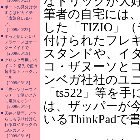
なトリックが大
［2009/06/23］
■
ポートの見分けや
筆者の自宅には
すさはピカイチ
「表彰台USBハ
した「TIZIO」
ブ」
［2009/06/22］
付けられたフレ
■
ずっと使いたいカ
メラケースはオー
ダーメイドで
スタンドや、イ
［2009/06/19］
■
クリック専用デバ
コ・ザヌーソと
イス？ 指先で使う
超小型トラックボ
ンベガ社社のユ
ール
［2009/06/18］
「ts522」等
■
「光センサースイ
ッチ」で暗いとき
に電源をオン！
は、ザッパーが
［2009/06/17］
■
天井と壁面、どち
いるThinkPad
らにも取り付けら
れるロジテックの
LANカメラ
［2009/06/16］