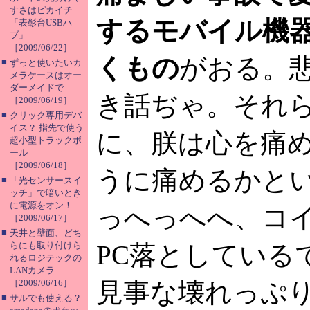
すさはピカイチ
するモバイル機
「表彰台USBハ
ブ」
［2009/06/22］
くもの
がおる。
■
ずっと使いたいカ
メラケースはオー
ダーメイドで
き話ぢゃ。それ
［2009/06/19］
■
クリック専用デバ
イス？ 指先で使う
に、朕は心を痛
超小型トラックボ
ール
［2009/06/18］
うに痛めるかと
■
「光センサースイ
ッチ」で暗いとき
に電源をオン！
っへっへへ、コ
［2009/06/17］
■
天井と壁面、どち
らにも取り付けら
PC落としている
れるロジテックの
LANカメラ
［2009/06/16］
見事な壊れっぷ
■
サルでも使える？