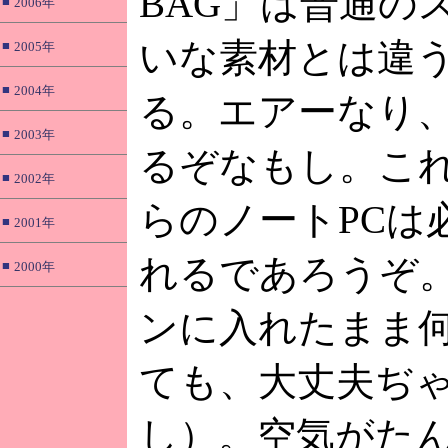
BAG」は普通の
■
2006年
いな素材とは違
■
2005年
■
2004年
る。エアーなり
■
2003年
るぞなもし。こ
■
2002年
らのノートPCは
■
2001年
れるであろうぞ
■
2000年
ンに入れたまま
ても、大丈夫ぢ
し）。空気がた