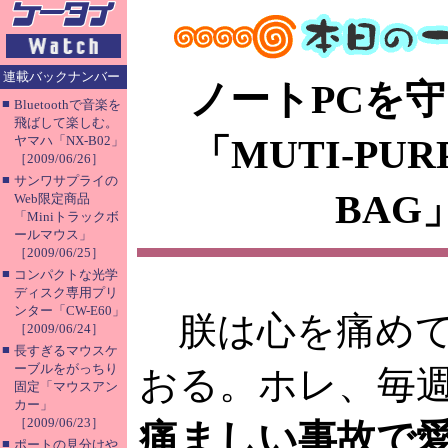
連載バックナンバー
ノートPCを
■
Bluetoothで音楽を
飛ばして楽しむ。
「MUTI-PURP
ヤマハ「NX-B02」
［2009/06/26］
■
サンワサプライの
BAG
Web限定商品
「Miniトラックボ
ールマウス」
［2009/06/25］
■
コンパクトな光学
ディスク専用プリ
ンター「CW-E60」
朕は心を痛め
［2009/06/24］
■
長すぎるマウスケ
ーブルをがっちり
おる。ホレ、毎
固定「マウスアン
カー」
［2009/06/23］
痛ましい事故で
■
ポートの見分けや