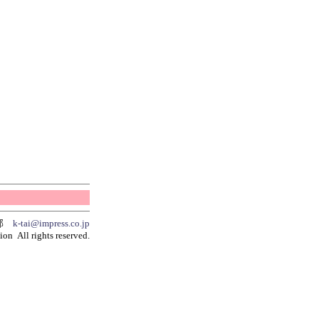
集部
k-tai@impress.co.jp
on All rights reserved.