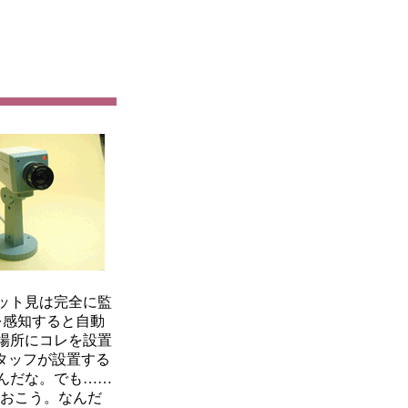
ット見は完全に監
を感知すると自動
場所にコレを設置
スタッフが設置する
んだな。でも……
ておこう。なんだ