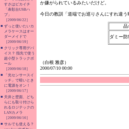
か嫌がられているみたいだけど。
すさはピカイチ
「表彰台USBハ
今日の教訓「道端でお巡りさんにすれ違う
ブ」
［2009/06/22］
■
品
ずっと使いたいカ
メラケースはオー
ダーメイドで
ダミー防
［2009/06/19］
■
クリック専用デバ
イス？ 指先で使う
超小型トラックボ
（白根 雅彦）
ール
2000/07/10 00:00
［2009/06/18］
■
「光センサースイ
ッチ」で暗いとき
に電源をオン！
［2009/06/17］
■
天井と壁面、どち
らにも取り付けら
れるロジテックの
LANカメラ
［2009/06/16］
■
サルでも使える？