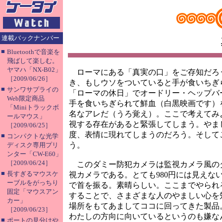
連載バックナンバー
■
Bluetoothで音楽を
飛ばして楽しむ。
ヤマハ「NX-B02」
ローマにある「真実の口」をご存知だろ
［2009/06/26］
き、もしウソをついていると手が食いちぎ
■
サンワサプライの
「ローマの休日」でオードリー・ヘップバ
Web限定商品
手を食いちぎられて鮮血（白黒映画です）
「Miniトラックボ
名なアレだ（うろ覚え）。ここで考えてみ
ールマウス」
視する存在があると緊張してしまう。やま
［2009/06/25］
度、表情に現れてしまうのだろう。そして
■
コンパクトな光学
う。
ディスク専用プリ
ンター「CW-E60」
［2009/06/24］
このダミー防犯カメラは監視カメラ風の
■
長すぎるマウスケ
視カメラである。とても980円には見え
ーブルをがっちり
で首を振る。素晴らしい。ここまでやられ
固定「マウスアン
することで、さまざまな人のやましい心を知るこ
カー」
場所をもてあましてココに回ってきた製品
［2009/06/23］
わたしの方向に向いているというのも嫌な
■
ポートの見分けや