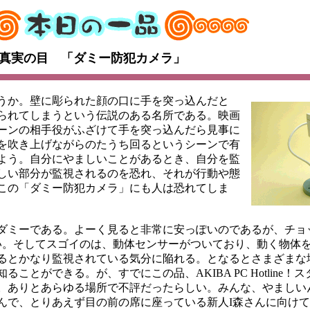
真実の目 「ダミー防犯カメラ」
うか。壁に彫られた顔の口に手を突っ込んだと
られてしまうという伝説のある名所である。映画
ーンの相手役がふざけて手を突っ込んだら見事に
を吹き上げながらのたうち回るというシーンで有
よう。自分にやましいことがあるとき、自分を監
しい部分が監視されるのを恐れ、それが行動や態
この「ダミー防犯カメラ」にも人は恐れてしま
ダミーである。よーく見ると非常に安っぽいのであるが、チョ
ない。そしてスゴイのは、動体センサーがついており、動く物体
るとかなり監視されている気分に陥れる。となるとさまざまな
とができる。が、すでにこの品、AKIBA PC Hotline！
。ありとあらゆる場所で不評だったらしい。みんな、やましい
んで、とりあえず目の前の席に座っている新人I森さんに向け