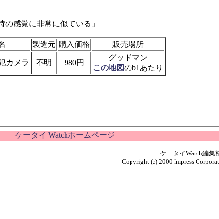
時の感覚に非常に似ている」
名
製造元
購入価格
販売場所
グッドマン
犯カメラ
不明
980円
この地図
のb1あたり
ケータイ Watchホームページ
ケータイWatch編
Copyright (c) 2000 Impress Corporati