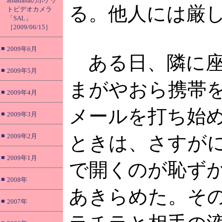
amadanaのポケッ
る。他人には厳
トビデオカメラ
「SAL」
［2009/06/15］
■
2009年6月
ある日、隣に座
■
2009年5月
まがやおら携帯
■
2009年4月
メールを打ち始
■
2009年3月
■
2009年2月
ときは、さすが
■
2009年1月
で開くのが恥ず
■
2008年
あきらめた。そ
■
2007年