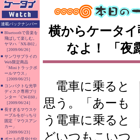
連載バックナンバー
横からケータイ
■
Bluetoothで音楽を
飛ばして楽しむ。
なよ！ 「夜
ヤマハ「NX-B02」
［2009/06/26］
■
サンワサプライの
Web限定商品
「Miniトラックボ
ールマウス」
［2009/06/25］
電車に乗ると
■
コンパクトな光学
ディスク専用プリ
ンター「CW-E60」
思う。「あーも
［2009/06/24］
■
長すぎるマウスケ
ーブルをがっちり
う電車に乗ると
固定「マウスアン
カー」
［2009/06/23］
どいつもこいつ
■
ポートの見分けや