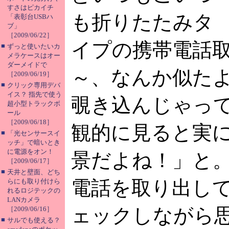
すさはピカイチ
も折りたたみタ
「表彰台USBハ
ブ」
［2009/06/22］
イプの携帯電話
■
ずっと使いたいカ
メラケースはオー
ダーメイドで
～、なんか似た
［2009/06/19］
■
クリック専用デバ
イス？ 指先で使う
覗き込んじゃっ
超小型トラックボ
ール
［2009/06/18］
観的に見ると実
■
「光センサースイ
ッチ」で暗いとき
に電源をオン！
景だよね！」と
［2009/06/17］
■
天井と壁面、どち
電話を取り出し
らにも取り付けら
れるロジテックの
LANカメラ
ェックしながら
［2009/06/16］
■
サルでも使える？