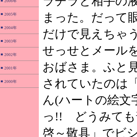
ラチラと相手の
■
2006年
まった。だって
■
2005年
■
2004年
だけで見えちゃ
■
2003年
せっせとメール
■
2002年
おばさま。ふと
■
2001年
されていたのは
■
2000年
ん(ハートの絵文
っ!! どうみて
啓～敬具」でビ