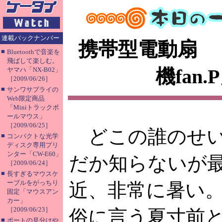
連載バックナンバー
携帯型電動扇 
■
Bluetoothで音楽を
飛ばして楽しむ。
機fan.
ヤマハ「NX-B02」
［2009/06/26］
■
サンワサプライの
Web限定商品
「Miniトラックボ
ールマウス」
［2009/06/25］
どこの誰のせ
■
コンパクトな光学
ディスク専用プリ
ンター「CW-E60」
だか知らないが
［2009/06/24］
■
長すぎるマウスケ
ーブルをがっちり
近、非常に暑い
固定「マウスアン
カー」
［2009/06/23］
俗に言う夏寸前
■
ポートの見分けや