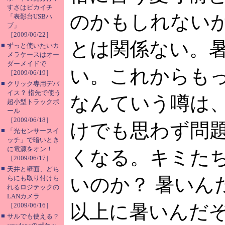
すさはピカイチ
のかもしれない
「表彰台USBハ
ブ」
［2009/06/22］
とは関係ない。
■
ずっと使いたいカ
メラケースはオー
ダーメイドで
い。これからも
［2009/06/19］
■
クリック専用デバ
イス？ 指先で使う
なんていう噂は
超小型トラックボ
ール
［2009/06/18］
けでも思わず問
■
「光センサースイ
ッチ」で暗いとき
に電源をオン！
くなる。キミた
［2009/06/17］
■
天井と壁面、どち
いのか？ 暑いん
らにも取り付けら
れるロジテックの
LANカメラ
以上に暑いんだ
［2009/06/16］
■
サルでも使える？