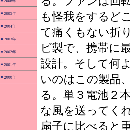
る。ファンは回
■
2006年
も怪我をするど
■
2005年
■
2004年
て痛くもない折
■
2003年
ビ製で、携帯に
■
2002年
設計。そして何
■
2001年
いのはこの製品
■
2000年
る。単３電池２
な風を送ってく
扇子に比べると