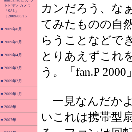
amadanaのポケッ
カンだろう、な
トビデオカメラ
「SAL」
［2009/06/15］
てみたものの自
■
2009年6月
らうことなどで
■
2009年5月
とりあえずこれ
■
2009年4月
■
う。「fan.P 200
2009年3月
■
2009年2月
■
2009年1月
一見なんだかよ
■
2008年
いこれは携帯型
■
2007年