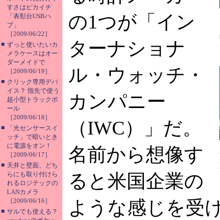
すさはピカイチ
の1つが「イン
「表彰台USBハ
ブ」
［2009/06/22］
ターナショナ
■
ずっと使いたいカ
メラケースはオー
ダーメイドで
ル・ウォッチ・
［2009/06/19］
■
クリック専用デバ
イス？ 指先で使う
カンパニー
超小型トラックボ
ール
［2009/06/18］
（IWC）」だ。
■
「光センサースイ
ッチ」で暗いとき
に電源をオン！
名前から想像す
［2009/06/17］
■
天井と壁面、どち
らにも取り付けら
ると米国企業の
れるロジテックの
LANカメラ
［2009/06/16］
ような感じを受
■
サルでも使える？