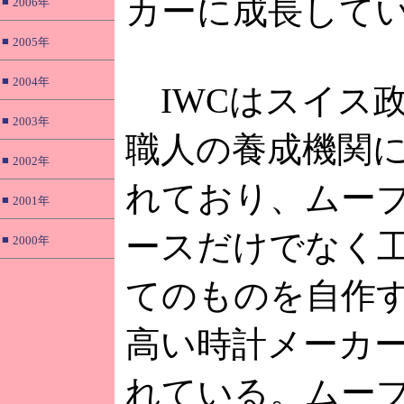
カーに成長して
■
2006年
■
2005年
■
2004年
IWCはスイス
■
2003年
職人の養成機関
■
2002年
れており、ムー
■
2001年
ースだけでなく
■
2000年
てのものを自作
高い時計メーカ
れている。ムー