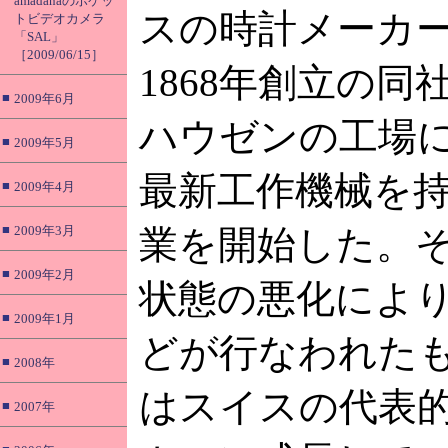
amadanaのポケッ
スの時計メーカ
トビデオカメラ
「SAL」
［2009/06/15］
1868年創立の同
■
2009年6月
ハウゼンの工場
■
2009年5月
最新工作機械を
■
2009年4月
■
2009年3月
業を開始した。
■
2009年2月
状態の悪化によ
■
2009年1月
どが行なわれたも
■
2008年
はスイスの代表
■
2007年