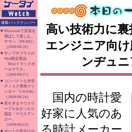
連載バックナンバー
高い技術力に裏
■
Bluetoothで音楽を
飛ばして楽しむ。
エンジニア向け
ヤマハ「NX-B02」
［2009/06/26］
■
サンワサプライの
ンヂュニ
Web限定商品
「Miniトラックボ
ールマウス」
［2009/06/25］
■
コンパクトな光学
ディスク専用プリ
ンター「CW-E60」
国内の時計愛
［2009/06/24］
■
長すぎるマウスケ
ーブルをがっちり
好家に人気のあ
固定「マウスアン
カー」
［2009/06/23］
る時計メーカー
■
ポートの見分けや