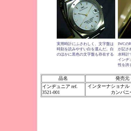
実用時計にふさわしく、文字盤は
IWC
時刻を読みやすい白を選んだ。白
が記さ
のほかに黒色の文字盤も存在する
水時計
インヂ
性を誇
品名
発売元
インターナショナル
インヂュニア ref.
3521-001
カンパニ