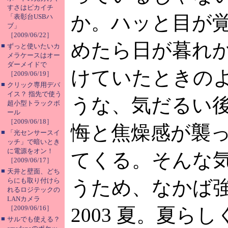
すさはピカイチ
か。ハッと目が
「表彰台USBハ
ブ」
［2009/06/22］
めたら日が暮れ
■
ずっと使いたいカ
メラケースはオー
ダーメイドで
けていたときの
［2009/06/19］
■
クリック専用デバ
イス？ 指先で使う
うな、気だるい
超小型トラックボ
ール
［2009/06/18］
悔と焦燥感が襲
■
「光センサースイ
ッチ」で暗いとき
に電源をオン！
てくる。そんな
［2009/06/17］
■
天井と壁面、どち
らにも取り付けら
うため、なかば強引に
れるロジテックの
LANカメラ
［2009/06/16］
2003 夏。夏ら
■
サルでも使える？