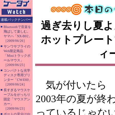
連載バックナンバー
過ぎ去りし夏よ
■
Bluetoothで音楽を
飛ばして楽しむ。
ホットプレート
ヤマハ「NX-B02」
［2009/06/26］
■
サンワサプライの
ィ
Web限定商品
「Miniトラックボ
ールマウス」
［2009/06/25］
■
コンパクトな光学
ディスク専用プリ
ンター「CW-E60」
気が付いたら
［2009/06/24］
■
長すぎるマウスケ
ーブルをがっちり
2003年の夏が終
固定「マウスアン
カー」
［2009/06/23］
っているじゃな
■
ポートの見分けや