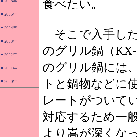
食べたい。
■
2006年
■
2005年
■
2004年
そこで入手した
■
2003年
のグリル鍋（KX-
■
2002年
のグリル鍋には
■
2001年
トと鍋物などに
■
2000年
レートがついて
対応するため一
より嵩が深くな