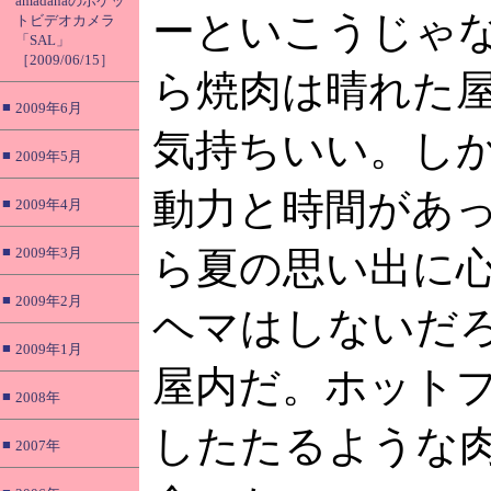
amadanaのポケッ
ーといこうじゃ
トビデオカメラ
「SAL」
［2009/06/15］
ら焼肉は晴れた
■
2009年6月
気持ちいい。し
■
2009年5月
動力と時間があ
■
2009年4月
■
2009年3月
ら夏の思い出に
■
2009年2月
ヘマはしないだ
■
2009年1月
屋内だ。ホット
■
2008年
したたるような
■
2007年