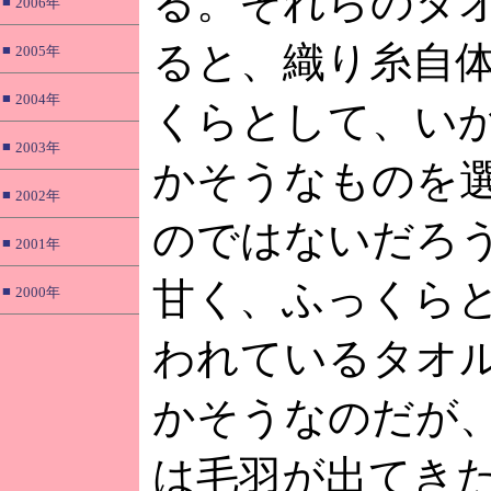
る。それらのタ
■
2006年
ると、織り糸自
■
2005年
■
2004年
くらとして、い
■
2003年
かそうなものを
■
2002年
のではないだろ
■
2001年
甘く、ふっくら
■
2000年
われているタオ
かそうなのだが
は毛羽が出てき