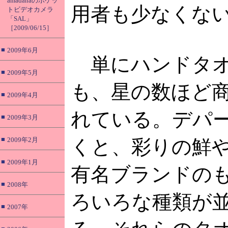
amadanaのポケッ
用者も少なくな
トビデオカメラ
「SAL」
［2009/06/15］
■
2009年6月
単にハンドタオ
■
2009年5月
も、星の数ほど
■
2009年4月
れている。デパ
■
2009年3月
■
2009年2月
くと、彩りの鮮
■
2009年1月
有名ブランドの
■
2008年
ろいろな種類が
■
2007年