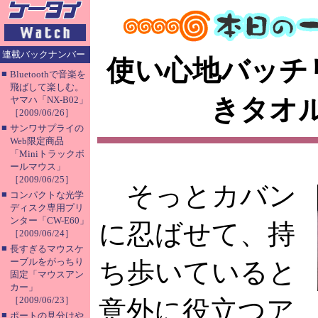
連載バックナンバー
使い心地バッチ
■
Bluetoothで音楽を
飛ばして楽しむ。
きタオ
ヤマハ「NX-B02」
［2009/06/26］
■
サンワサプライの
Web限定商品
「Miniトラックボ
ールマウス」
［2009/06/25］
そっとカバン
■
コンパクトな光学
ディスク専用プリ
ンター「CW-E60」
に忍ばせて、持
［2009/06/24］
■
長すぎるマウスケ
ーブルをがっちり
ち歩いていると
固定「マウスアン
カー」
［2009/06/23］
意外に役立つア
■
ポートの見分けや