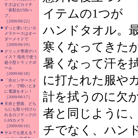
すさはピカイチ
イテムの1つが
「表彰台USBハ
ブ」
［2009/06/22］
ハンドタオル。
■
ずっと使いたいカ
メラケースはオー
ダーメイドで
寒くなってきた
［2009/06/19］
■
クリック専用デバ
イス？ 指先で使う
暑くなって汗を
超小型トラックボ
ール
［2009/06/18］
に打たれた服や
■
「光センサースイ
ッチ」で暗いとき
に電源をオン！
計を拭うのに欠
［2009/06/17］
■
天井と壁面、どち
者と同じように
らにも取り付けら
れるロジテックの
LANカメラ
チでなく、ハン
［2009/06/16］
■
サルでも使える？