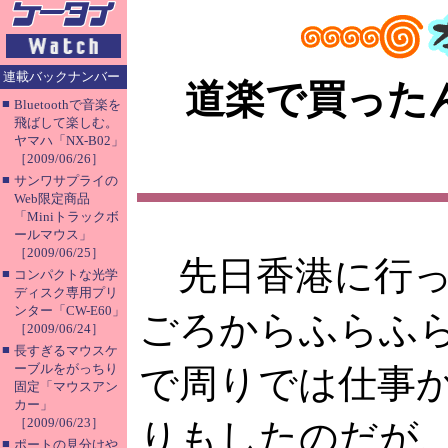
連載バックナンバー
道楽で買ったん
■
Bluetoothで音楽を
飛ばして楽しむ。
ヤマハ「NX-B02」
［2009/06/26］
■
サンワサプライの
Web限定商品
「Miniトラックボ
ールマウス」
［2009/06/25］
先日香港に行っ
■
コンパクトな光学
ディスク専用プリ
ンター「CW-E60」
ごろからふらふ
［2009/06/24］
■
長すぎるマウスケ
ーブルをがっちり
で周りでは仕事
固定「マウスアン
カー」
［2009/06/23］
りもしたのだが
■
ポートの見分けや