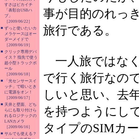
すさはピカイチ
事が目的のれっ
「表彰台USBハ
ブ」
［2009/06/22］
旅行である。
■
ずっと使いたいカ
メラケースはオー
ダーメイドで
［2009/06/19］
■
クリック専用デバ
一人旅ではなく
イス？ 指先で使う
超小型トラックボ
ール
で行く旅行なの
［2009/06/18］
■
「光センサースイ
ッチ」で暗いとき
しいと思い、去年
に電源をオン！
［2009/06/17］
■
天井と壁面、どち
を持つようにし
らにも取り付けら
れるロジテックの
LANカメラ
タイプのSIMカ
［2009/06/16］
■
サルでも使える？