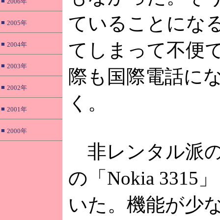
■
2006年
ていることにな
■
2005年
てしまって不便
■
2004年
■
2003年
際も国際電話に
■
2002年
く。
■
2001年
■
2000年
非レンタル派の
の「Nokia 33
いた。機能が少