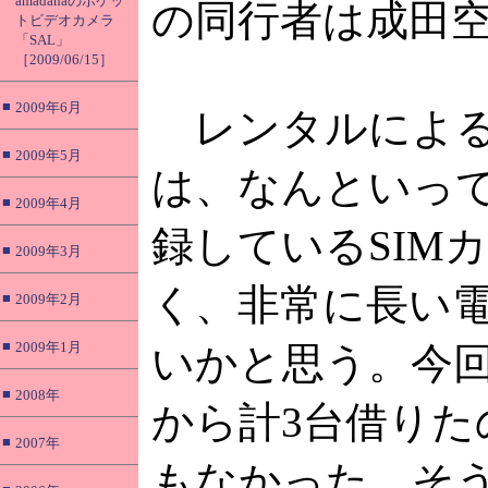
amadanaのポケッ
の同行者は成田
トビデオカメラ
「SAL」
［2009/06/15］
■
2009年6月
レンタルによる
■
2009年5月
は、なんといっ
■
2009年4月
録しているSIM
■
2009年3月
く、非常に長い
■
2009年2月
■
2009年1月
いかと思う。今
■
2008年
から計3台借りた
■
2007年
もなかった。そ