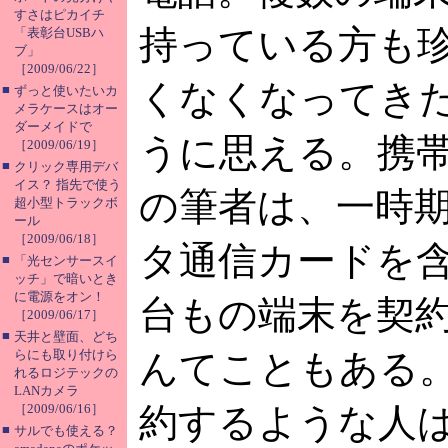
すさはピカイチ
持っている方も
「表彰台USBハ
ブ」
［2009/06/22］
くなくなってき
■
ずっと使いたいカ
メラケースはオー
ダーメイドで
うに思える。携
［2009/06/19］
■
クリック専用デバ
イス？ 指先で使う
の筆者は、一時期
超小型トラックボ
ール
［2009/06/18］
タ通信カードを含
■
「光センサースイ
ッチ」で暗いとき
に電源をオン！
台もの端末を契
［2009/06/17］
■
天井と壁面、どち
らにも取り付けら
んてこともある
れるロジテックの
LANカメラ
［2009/06/16］
約するような人
■
サルでも使える？