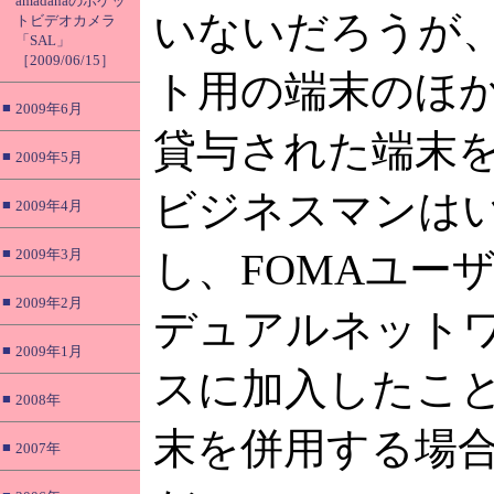
amadanaのポケッ
いないだろうが
トビデオカメラ
「SAL」
［2009/06/15］
ト用の端末のほ
■
2009年6月
貸与された端末
■
2009年5月
ビジネスマンは
■
2009年4月
■
2009年3月
し、FOMAユー
■
2009年2月
デュアルネット
■
2009年1月
スに加入したこと
■
2008年
末を併用する場
■
2007年