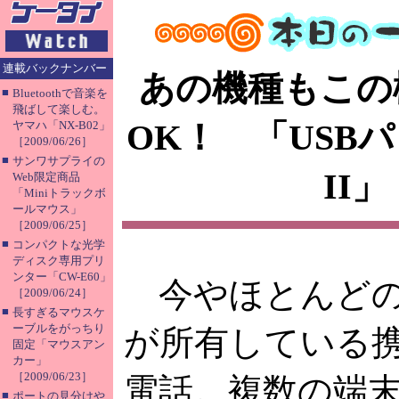
連載バックナンバー
あの機種もこの
■
Bluetoothで音楽を
飛ばして楽しむ。
OK！ 「USB
ヤマハ「NX-B02」
［2009/06/26］
■
サンワサプライの
II」
Web限定商品
「Miniトラックボ
ールマウス」
［2009/06/25］
■
コンパクトな光学
ディスク専用プリ
ンター「CW-E60」
今やほとんど
［2009/06/24］
■
長すぎるマウスケ
ーブルをがっちり
が所有している
固定「マウスアン
カー」
［2009/06/23］
電話。複数の端
■
ポートの見分けや