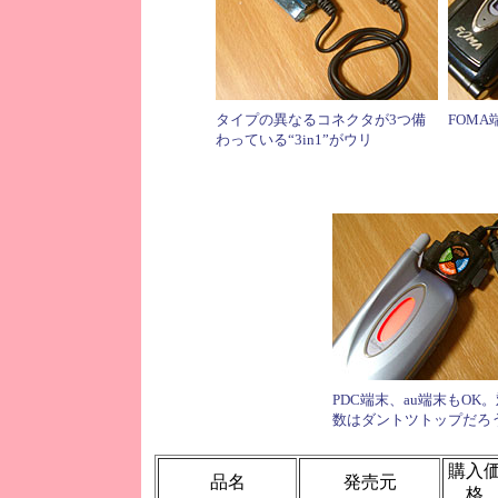
タイプの異なるコネクタが3つ備
FOM
わっている“3in1”がウリ
PDC端末、au端末もOK
数はダントツトップだろ
購入
品名
発売元
格