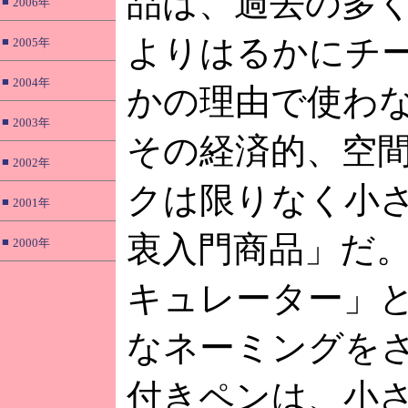
品は、過去の多
■
2006年
よりはるかにチ
■
2005年
■
2004年
かの理由で使わ
■
2003年
その経済的、空
■
2002年
クは限りなく小
■
2001年
衷入門商品」だ
■
2000年
キュレーター」
なネーミングを
付きペンは、小