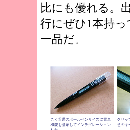
比にも優れる。
行にぜひ1本持っ
一品だ。
ごく普通のボールペンサイズに電卓
クリッ
機能を凝縮してインテグレーション
意のキ
した