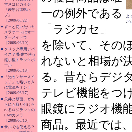
すさはピカイチ
一の例外である
「表彰台USBハ
ブ」
よ
［2009/06/22］
だ
「ラジカセ」
■
ずっと使いたいカ
メラケースはオー
ダーメイドで
を除いて、その
［2009/06/19］
■
クリック専用デバ
イス？ 指先で使う
れないと相場が
超小型トラックボ
ール
［2009/06/18］
る。昔ならデジ
■
「光センサースイ
ッチ」で暗いとき
に電源をオン！
テレビ機能をつ
［2009/06/17］
■
天井と壁面、どち
らにも取り付けら
眼鏡にラジオ機
れるロジテックの
LANカメラ
［2009/06/16］
商品。最近では
■
サルでも使える？