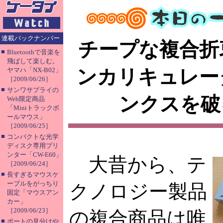
連載バックナンバー
チープな複合折
■
Bluetoothで音楽を
飛ばして楽しむ。
ンカリキュレー
ヤマハ「NX-B02」
［2009/06/26］
■
サンワサプライの
ンクスを破
Web限定商品
「Miniトラックボ
ールマウス」
［2009/06/25］
■
コンパクトな光学
ディスク専用プリ
ンター「CW-E60」
大昔から、テ
［2009/06/24］
■
長すぎるマウスケ
ーブルをがっちり
クノロジー製品
固定「マウスアン
カー」
［2009/06/23］
の複合商品は唯
■
ポートの見分けや