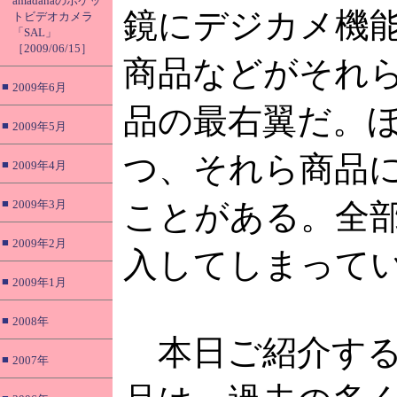
amadanaのポケッ
鏡にデジカメ機
トビデオカメラ
「SAL」
［2009/06/15］
商品などがそれ
■
2009年6月
品の最右翼だ。ほ
■
2009年5月
つ、それら商品
■
2009年4月
■
2009年3月
ことがある。全
■
2009年2月
入してしまって
■
2009年1月
■
2008年
本日ご紹介する
■
2007年