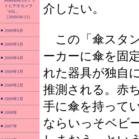
amadanaのポケッ
介したい。
トビデオカメラ
「SAL」
［2009/06/15］
■
2009年6月
この「傘スタン
■
2009年5月
ーカーに傘を固
■
2009年4月
れた器具が独自
■
2009年3月
■
2009年2月
推測される。赤
■
2009年1月
手に傘を持って
■
2008年
ならいっそベビ
■
2007年