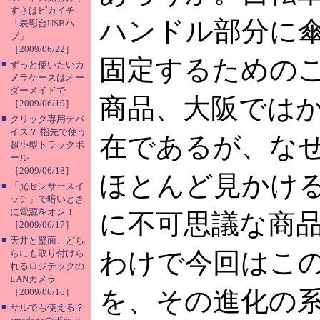
すさはピカイチ
ハンドル部分に
「表彰台USBハ
ブ」
［2009/06/22］
固定するための
■
ずっと使いたいカ
メラケースはオー
ダーメイドで
商品、大阪では
［2009/06/19］
■
クリック専用デバ
イス？ 指先で使う
在であるが、な
超小型トラックボ
ール
［2009/06/18］
ほとんど見かけ
■
「光センサースイ
ッチ」で暗いとき
に電源をオン！
に不可思議な商
［2009/06/17］
■
天井と壁面、どち
わけで今回はこ
らにも取り付けら
れるロジテックの
LANカメラ
を、その進化の
［2009/06/16］
■
サルでも使える？