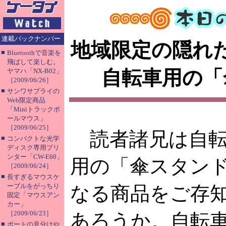
連載バックナンバー
地域限定の隠れ
■
Bluetoothで音楽を
飛ばして楽しむ。
自転車用の「
ヤマハ「NX-B02」
［2009/06/26］
■
サンワサプライの
Web限定商品
「Miniトラックボ
ールマウス」
［2009/06/25］
読者諸兄は自転
■
コンパクトな光学
ディスク専用プリ
ンター「CW-E60」
用の「傘スタン
［2009/06/24］
■
長すぎるマウスケ
ーブルをがっちり
なる商品をご存
固定「マウスアン
カー」
［2009/06/23］
あろうか。自転
■
ポートの見分けや