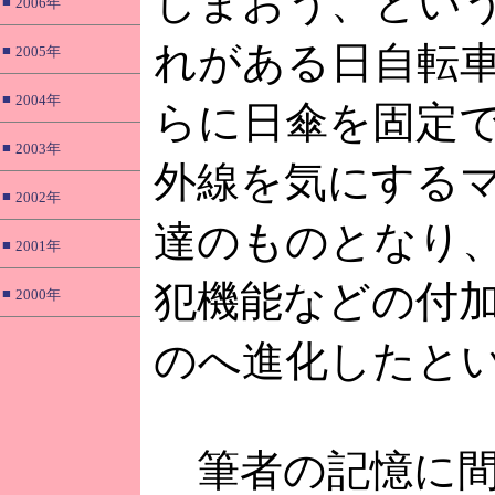
しまおう、とい
■
2006年
れがある日自転
■
2005年
■
2004年
らに日傘を固定
■
2003年
外線を気にする
■
2002年
達のものとなり
■
2001年
犯機能などの付
■
2000年
のへ進化したと
筆者の記憶に間