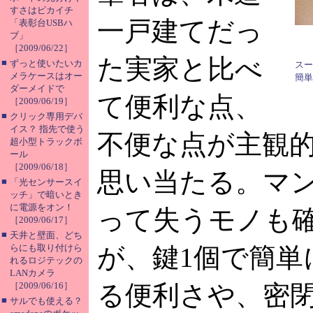
すさはピカイチ
一戸建てだっ
「表彰台USBハ
ブ」
［2009/06/22］
た実家と比べ
■
ずっと使いたいカ
スー
メラケースはオー
簡単
ダーメイドで
て便利な点、
［2009/06/19］
■
クリック専用デバ
イス？ 指先で使う
不便な点が主観
超小型トラックボ
ール
［2009/06/18］
思い当たる。マ
■
「光センサースイ
ッチ」で暗いとき
に電源をオン！
って失うモノも
［2009/06/17］
■
天井と壁面、どち
らにも取り付けら
が、鍵1個で簡単
れるロジテックの
LANカメラ
［2009/06/16］
る便利さや、密
■
サルでも使える？