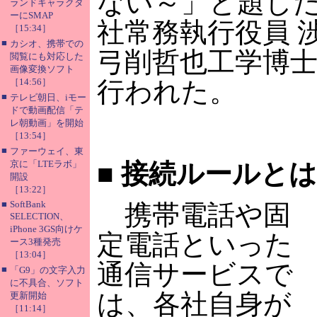
ない～」と題し
ランドキャラクタ
ーにSMAP
社常務執行役員 
［15:34］
■
カシオ、携帯での
弓削哲也工学博
閲覧にも対応した
画像変換ソフト
［14:56］
行われた。
■
テレビ朝日、iモー
ドで動画配信「テ
レ朝動画」を開始
［13:54］
■
ファーウェイ、東
京に「LTEラボ」
■
接続ルールとは
開設
［13:22］
■
SoftBank
携帯電話や固
SELECTION、
iPhone 3GS向けケ
定電話といった
ース3種発売
［13:04］
通信サービスで
■
「G9」の文字入力
に不具合、ソフト
は、各社自身が
更新開始
［11:14］