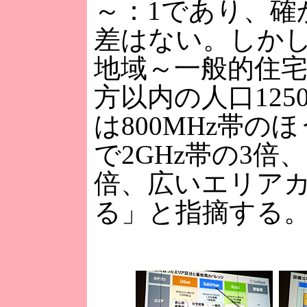
～：1であり、確
差はない。しか
地域～一般的住宅
方以内の人口125
は800MHz帯の
で2GHz帯の3倍
倍、広いエリア
る」と指摘する