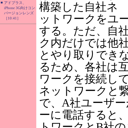
■
アドプラス、
構築した自社ネ
iPhone 3G向けコン
バージョンレンズ
ットワークをユ
［10:41］
する。ただ、自
ク内だけでは他
とやり取りでき
るため、各社は
ワークを接続し
ネットワークと
で、A社ユーザー
ーに電話すると、
トワークとB社の