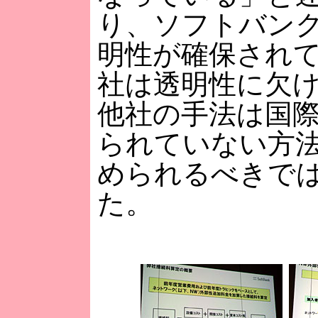
り、ソフトバン
明性が確保され
社は透明性に欠
他社の手法は国
られていない方
められるべきで
た。