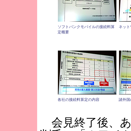
ソフトバンクモバイルの接続料算
ネット
定概要
各社の接続料算定の内容
諸外国
会見終了後、あ