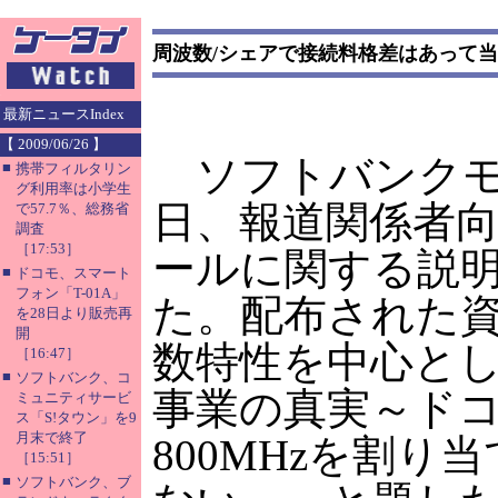
周波数/シェアで接続料格差はあって
最新ニュースIndex
【 2009/06/26 】
ソフトバンクモ
■
携帯フィルタリン
グ利用率は小学生
日、報道関係者
で57.7％、総務省
調査
［17:53］
ールに関する説
■
ドコモ、スマート
フォン「T-01A」
た。配布された
を28日より販売再
開
数特性を中心と
［16:47］
■
ソフトバンク、コ
事業の真実～ド
ミュニティサービ
ス「S!タウン」を9
月末で終了
800MHzを割り
［15:51］
■
ソフトバンク、ブ