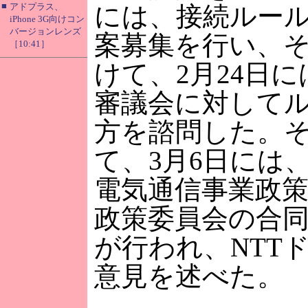
■
アドプラス、
には、接続ルー
iPhone 3G向けコン
バージョンレンズ
案募集を行い、
［10:41］
けて、2月24日
審議会に対して
方を諮問した。
て、3月6日には
電気通信事業政
政策委員会の合
が行われ、NTT
意見を述べた。