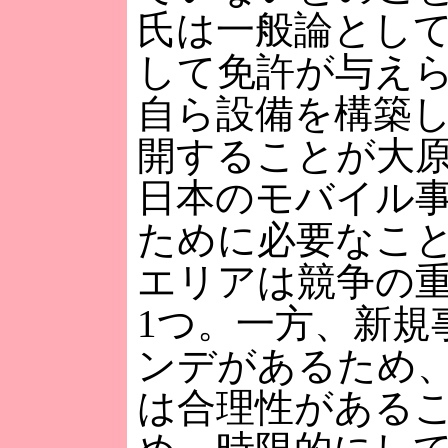
氏は一般論とし
して免許が与え
自ら設備を構築
開することが大
日本のモバイル
ために必要なこ
エリアは競争の
1つ。一方、新規
ンデがあるため
は合理性がある