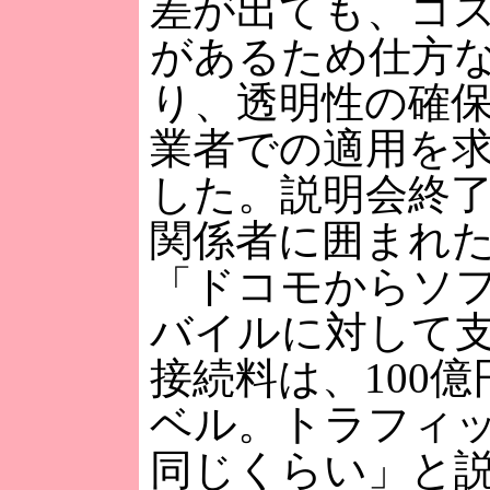
差が出ても、コ
があるため仕方
り、透明性の確
業者での適用を
した。説明会終
関係者に囲まれ
「ドコモからソ
バイルに対して
接続料は、100
ベル。トラフィ
同じくらい」と