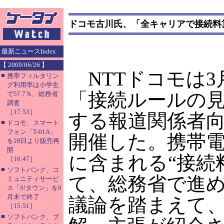
ドコモ古川氏、「全キャリアで接続料
最新ニュースIndex
【 2009/06/26 】
NTTドコモは3
■
携帯フィルタリン
グ利用率は小学生
「接続ルールの
で57.7％、総務省
調査
［17:53］
する報道関係者
■
ドコモ、スマート
フォン「T-01A」
開催した。携帯
を28日より販売再
開
に含まれる“接続
［16:47］
■
ソフトバンク、コ
て、総務省で進
ミュニティサービ
ス「S!タウン」を9
月末で終了
議論を踏まえて
［15:51］
■
ソフトバンク、ブ