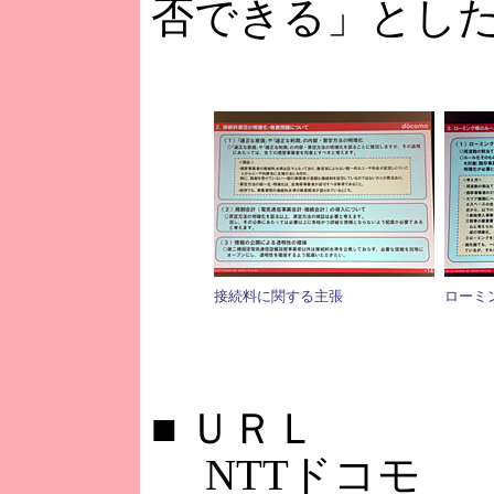
否できる」とし
接続料に関する主張
ローミ
■
ＵＲＬ
NTTドコモ