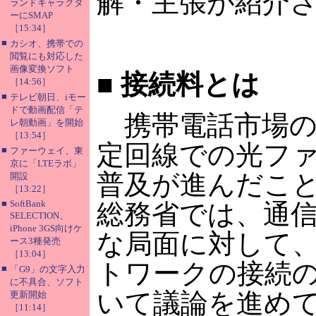
解・主張が紹介
ランドキャラクタ
ーにSMAP
［15:34］
■
カシオ、携帯での
閲覧にも対応した
画像変換ソフト
■
接続料とは
［14:56］
■
テレビ朝日、iモー
ドで動画配信「テ
携帯電話市場の
レ朝動画」を開始
［13:54］
定回線での光フ
■
ファーウェイ、東
京に「LTEラボ」
普及が進んだこ
開設
［13:22］
■
SoftBank
総務省では、通
SELECTION、
iPhone 3GS向けケ
な局面に対して
ース3種発売
［13:04］
トワークの接続
■
「G9」の文字入力
に不具合、ソフト
いて議論を進めて
更新開始
［11:14］