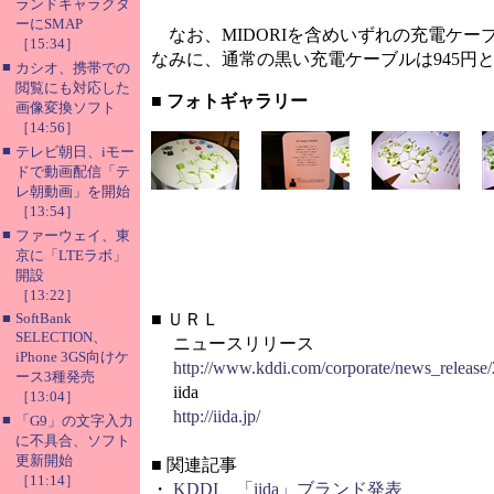
ランドキャラクタ
ーにSMAP
なお、MIDORIを含めいずれの充電ケーブ
［15:34］
なみに、通常の黒い充電ケーブルは945円
■
カシオ、携帯での
閲覧にも対応した
■ フォトギャラリー
画像変換ソフト
［14:56］
■
テレビ朝日、iモー
ドで動画配信「テ
レ朝動画」を開始
［13:54］
■
ファーウェイ、東
京に「LTEラボ」
開設
［13:22］
■
SoftBank
■
ＵＲＬ
SELECTION、
ニュースリリース
iPhone 3GS向けケ
http://www.kddi.com/corporate/news_release
ース3種発売
iida
［13:04］
http://iida.jp/
■
「G9」の文字入力
に不具合、ソフト
更新開始
■
関連記事
［11:14］
・
KDDI、「iida」ブランド発表