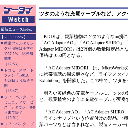
ツタのような充電ケーブルなど、アク
最新ニュースIndex
KDDIは、観葉植物のツタのようなau携帯電
【 2009/06/26 】
「AC Adapter AO」「AC Adapter SHI
■
携帯フィルタリン
グ利用率は小学生
Adapter MIDORI」は2万個の数量限
で57.7％、総務省
価格は1050円となる。
調査
［17:53］
「AC Adapter MIDORI」は、Micr
■
ドコモ、スマート
に携帯電話の周辺機器など、ライフスタイルの提案す
フォン「T-01A」
Exhibition」を開催した。この中で
を28日より販売再
開
［16:47］
明るい黄緑色の充電ケーブルに、ツタの葉
■
ソフトバンク、コ
と、観葉植物のように充電ケーブルが変身す
ミュニティサービ
ス「S!タウン」を9
「AC Adapter AO」「AC Adapter S
月末で終了
［15:51］
ーラインナップという位置付けの製品。4
■
ソフトバンク、ブ
葉パーツなどは含まれない。製造メーカー