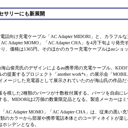
セサリーにも新展開
話向け充電ケーブル「AC Adapter MIDORI」と、カラフル
RO」「AC Adapter MOMO」「AC Adapter CHA」を4月下旬より
定品となり、価格は1365円。そのほかのカラー充電ケーブルはauシ
oWorksの海山俊亮氏のデザインによるau携帯用の充電ケーブル。KDDI
るプロジェクト「another work*s」の展示会「MOBILE i
、ツタをイメージした充電器として展示されていたのが海山氏の作品
を模した2種類のパーツが十数枚付属する。パーツを自由に
る。MIDORIは2万個の数量限定品となる。製造メーカーは
HIRO」「AC Adapter MOMO」「AC Adapter CHA」は、従来
種類のカラーから部屋や携帯電話本体とのコーディネイトが楽
はホシデンとなる。