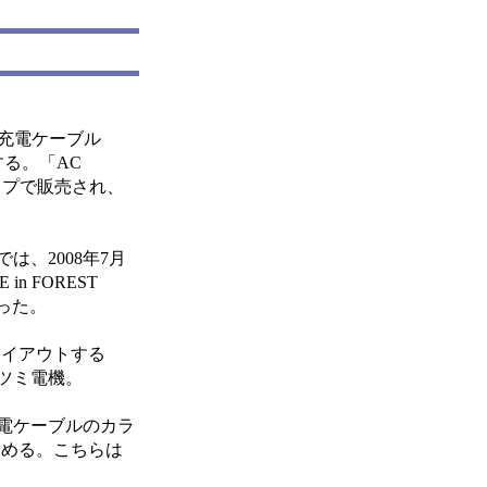
な充電ケーブル
発売する。「AC
ョップで販売され、
では、2008年7月
n FOREST
だった。
レイアウトする
ミツミ電機。
の黒い充電ケーブルのカラ
しめる。こちらは