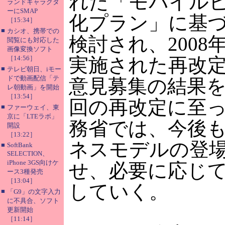
れた「モバイル
ランドキャラクタ
ーにSMAP
化プラン」に基
［15:34］
■
カシオ、携帯での
検討され、2008
閲覧にも対応した
画像変換ソフト
［14:56］
実施された再改
■
テレビ朝日、iモー
ドで動画配信「テ
意見募集の結果
レ朝動画」を開始
［13:54］
回の再改定に至
■
ファーウェイ、東
京に「LTEラボ」
務省では、今後
開設
［13:22］
ネスモデルの登
■
SoftBank
SELECTION、
iPhone 3GS向けケ
せ、必要に応じ
ース3種発売
［13:04］
していく。
■
「G9」の文字入力
に不具合、ソフト
更新開始
［11:14］