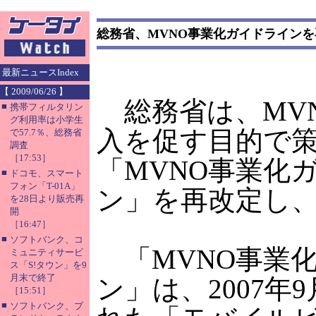
総務省、MVNO事業化ガイドライン
最新ニュースIndex
【 2009/06/26 】
総務省は、MV
■
携帯フィルタリン
グ利用率は小学生
入を促す目的で
で57.7％、総務省
調査
［17:53］
「MVNO事業化
■
ドコモ、スマート
フォン「T-01A」
ン」を再改定し
を28日より販売再
開
［16:47］
■
ソフトバンク、コ
「MVNO事業
ミュニティサービ
ス「S!タウン」を9
月末で終了
ン」は、2007年
［15:51］
■
ソフトバンク、ブ