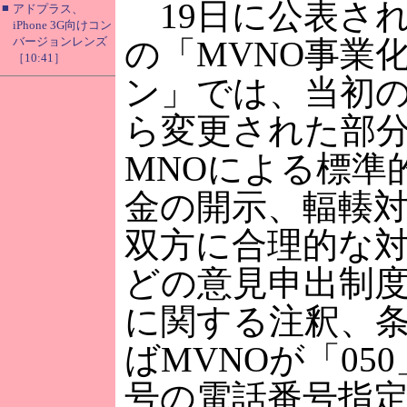
19日に公表さ
■
アドプラス、
iPhone 3G向けコン
バージョンレンズ
の「MVNO事業
［10:41］
ン」では、当初
ら変更された部
MNOによる標準
金の開示、輻輳
双方に合理的な
どの意見申出制
に関する注釈、
ばMVNOが「050
号の電話番号指