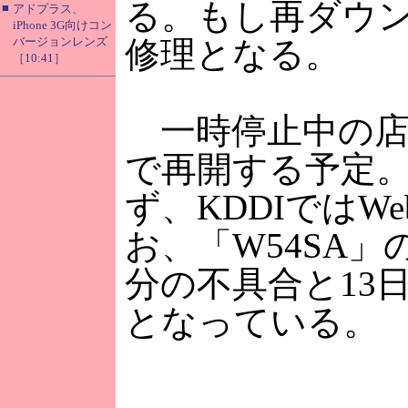
る。もし再ダウ
■
アドプラス、
iPhone 3G向けコン
バージョンレンズ
修理となる。
［10:41］
一時停止中の店
で再開する予定
ず、KDDIでは
お、「W54SA
分の不具合と13
となっている。