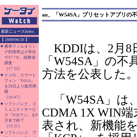
au、「W54SA」プリセットアプリの
最新ニュースIndex
【 2009/06/26 】
KDDIは、2月
■
携帯フィルタリン
グ利用率は小学生
「W54SA」の
で57.7％、総務省
調査
［17:53］
方法を公表した
■
ドコモ、スマート
フォン「T-01A」
を28日より販売再
開
「W54SA」は
［16:47］
■
ソフトバンク、コ
CDMA 1X WI
ミュニティサービ
ス「S!タウン」を9
月末で終了
表され、新機能
［15:51］
■
ソフトバンク、ブ