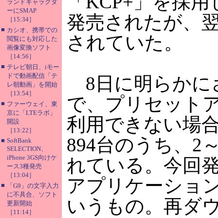
「KCP+」を採
ランドキャラクタ
ーにSMAP
発売されたが、翌
［15:34］
■
カシオ、携帯での
されていた。
閲覧にも対応した
画像変換ソフト
［14:56］
■
テレビ朝日、iモー
ドで動画配信「テ
8日に明らかに
レ朝動画」を開始
［13:54］
で、プリセット
■
ファーウェイ、東
京に「LTEラボ」
利用できない場
開設
［13:22］
894台のうち、
■
SoftBank
SELECTION、
iPhone 3GS向けケ
れている。今回
ース3種発売
［13:04］
アプリケーショ
■
「G9」の文字入力
に不具合、ソフト
いうもの。再ダ
更新開始
［11:14］