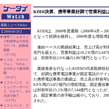
KDDI決算、携帯事業好調で営業利益
最新ニュースIndex
KDDIは、2006年度通期（2006年4月
【 2009/06/26 】
となって好調を維持し、2006年度も増収
■
携帯フィルタリン
グ利用率は小学生
で57.7％、総務省
連結ベースの業績結果は、売上げ高が対前年比
調査
兆円を超えた。営業利益は16.2％増の3,44
［17:53］
は、対前年比2.0％減の1,867億円となって
■
ドコモ、スマート
フォン「T-01A」
業績発表を行なったKDDIの代表取締役
を28日より販売再
開
て、好調な携帯電話事業が固定電話のマイ
［16:47］
た携帯電話事業の業績は、売上高が対前年比6
■
ソフトバンク、コ
8.8％増の3,857億円の増収増益。固定
ミュニティサービ
は対前年比15.3％増の7,144億円となっ
ス「S!タウン」を9
お、固定事業の赤字幅は縮小しており、200
月末で終了
［15:51］
された。
■
ソフトバンク、ブ