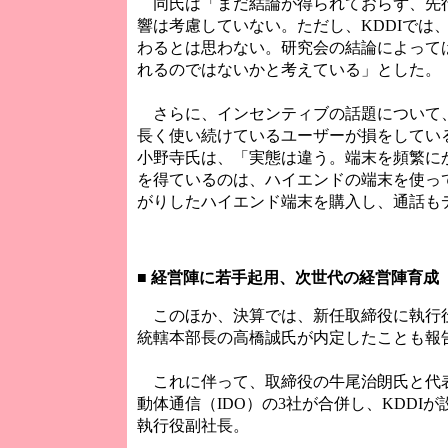
同氏は「まだ結論が得られておらず、先行
響は考慮していない。ただし、KDDIでは
わるとは思わない。研究会の結論によって
れるのではないかと考えている」とした。
さらに、インセンティブの話題について
長く使い続けているユーザーが損をしてい
小野寺氏は、「実態は違う。端末を頻繁に
を得ているのは、ハイエンドの端末を使っ
がりしたハイエンド端末を購入し、通話も
■
経営陣に若手起用、次世代の経営陣育成
このほか、決算では、新任取締役に執行役
統轄本部長の高橋誠氏が内定したことも報
これに伴って、取締役の牛尾治朗氏と代表
動体通信（IDO）の3社が合併し、KDDI
執行役副社長。