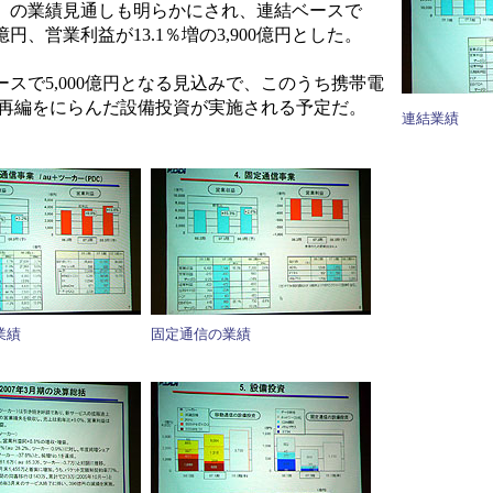
年3月）の業績見通しも明らかにされ、連結ベースで
0億円、営業利益が13.1％増の3,900億円とした。
スで5,000億円となる見込みで、このうち携帯電
Hz帯の再編をにらんだ設備投資が実施される予定だ。
連結業績
業績
固定通信の業績