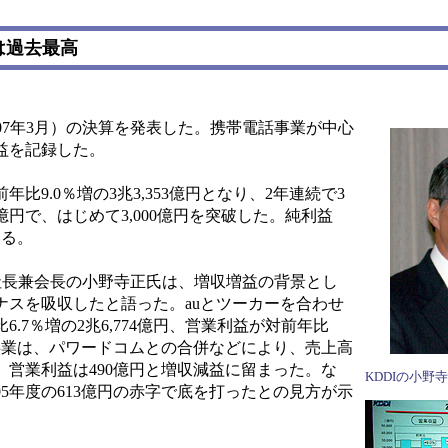
は過去最高
～2007年3月）の決算を発表した。携帯電話事業が中心
増益を記録した。
9.0％増の3兆3,353億円となり、2年連続で3
7億円で、はじめて3,000億円を突破した。純利益
いる。
社長兼会長の小野寺正氏は、増収増益の背景とし
ナスを吸収したと語った。auとツーカーを合わせ
.7％増の2兆6,774億円、営業利益が対前年比
通信事業は、パワードコムとの合併などにより、売上高
たが、営業利益は490億円と増収減益に留まった。な
KDDIの小野
5年度の613億円の赤字で底を打ったとの見方が示