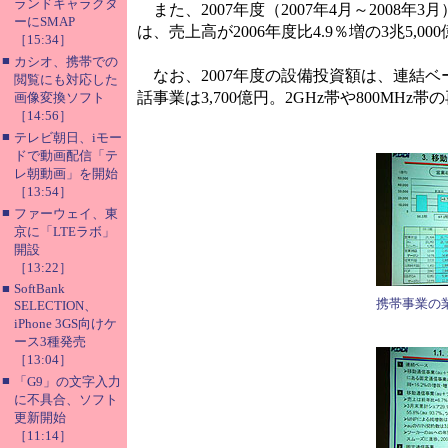
ランドキャラクタ
また、2007年度（2007年4月～2008
ーにSMAP
は、売上高が2006年度比4.9％増の3兆5,00
［15:34］
■
カシオ、携帯での
なお、2007年度の設備投資額は、連結ベー
閲覧にも対応した
話事業は3,700億円。2GHz帯や800M
画像変換ソフト
［14:56］
■
テレビ朝日、iモー
ドで動画配信「テ
レ朝動画」を開始
［13:54］
■
ファーウェイ、東
京に「LTEラボ」
開設
［13:22］
■
SoftBank
携帯事業の
SELECTION、
iPhone 3GS向けケ
ース3種発売
［13:04］
■
「G9」の文字入力
に不具合、ソフト
更新開始
［11:14］