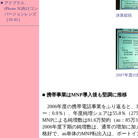
■
アドプラス、
iPhone 3G向けコン
バージョンレンズ
決算総括
［10:41］
2007年度
■
携帯事業はMNP導入後も堅調に推移
2006年度の携帯電話事業をふり返ると、3月
ー：0.9％）、年度純増シェアは55.8％（
MNPによる純増数は81.6万契約（au：85万
2006年度下期の純増数は、通常の増加に加え
格好で、au単体のMNP転出入は、ポートイン