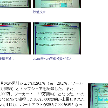
設備投資
の業績見通し
2GHz帯への設備投資が拡大
末の累計シェアは29.1％（au：28.2％、ツーカ
275万契約）とトップシェアを記録した。また、
3,000万、ツーカー：－3.7万契約）となった。auの
てMNPで獲得した85万3,000契約が上乗せされた
が115万、ポートアウトが29万7,000契約となっ