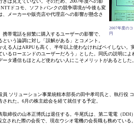
きは見えていない。そのため、2007年度への影
、NTTドコモ、ソフトバンクの競争環境が今後も変
は、メーカーや販売店や代理店への影響が懸念さ
2007年度のコ
円
、携帯電話を頻繁に購入するユーザーの影響で、
るという論調に対し「誤解がある」とコメント。
かえる人はARPUも高く、半年以上使わなければペイしない。
ているローエンドのユーザーだろう」とした。同氏の説明によ
データ通信もほとんど使わない人にこそメリットがあるとした
員 ソリューション事業統轄本部長の田中孝司氏と、執行役 
告された。6月の株主総会を経て就任する予定。
取締役の山本正博氏は退任する。牛尾氏は、第二電電（DDI）
が設立された際の会長で、現在ウシオ電機の会長職も務めている。