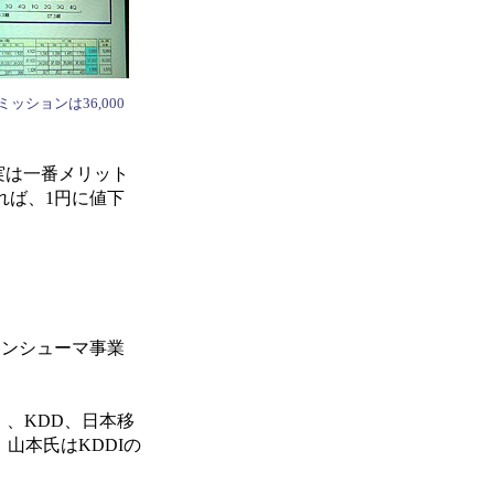
ミッションは36,000
実は一番メリット
れば、1円に値下
。
コンシューマ事業
、KDD、日本移
山本氏はKDDIの