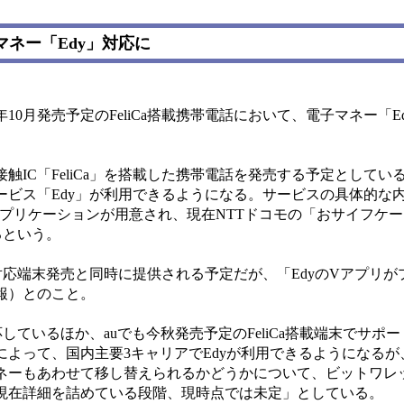
マネー「Edy」対応に
10月発売予定のFeliCa搭載携帯電話において、電子マネー「E
触IC「FeliCa」を搭載した携帯電話を発売する予定としてい
ービス「Edy」が利用できるようになる。サービスの具体的な
アプリケーションが用意され、現在NTTドコモの「おサイフケ
るという。
a対応端末発売と同時に提供される予定だが、「EdyのVアプリ
報）とのこと。
ているほか、auでも今秋発売予定のFeliCa搭載端末でサポ
よって、国内主要3キャリアでEdyが利用できるようになるが
ネーもあわせて移し替えられるかどうかについて、ビットワレ
現在詳細を詰めている段階、現時点では未定」としている。