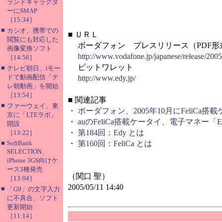
ランドキャラクタ
ーにSMAP
［15:34］
■
カシオ、携帯での
■
ＵＲＬ
閲覧にも対応した
ボーダフォン プレスリリース（PDF形
画像変換ソフト
http://www.vodafone.jp/japanese/release/200
［14:56］
ビットワレット
■
テレビ朝日、iモー
ドで動画配信「テ
http://www.edy.jp/
レ朝動画」を開始
［13:54］
■
関連記事
■
ファーウェイ、東
・
ボーダフォン、2005年10月にFeliCa
京に「LTEラボ」
・
auのFeliCa搭載ケータイ、電子マネー「
開設
・
第184回：Edy とは
［13:22］
■
SoftBank
・
第160回：FeliCa とは
SELECTION、
iPhone 3GS向けケ
ース3種発売
（関口 聖）
［13:04］
2005/05/11 14:40
■
「G9」の文字入力
に不具合、ソフト
更新開始
［11:14］