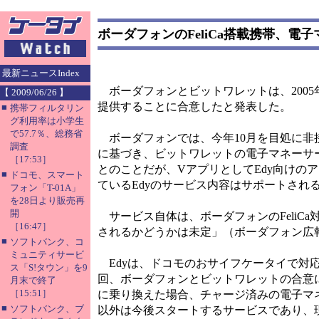
ボーダフォンのFeliCa搭載携帯、電子
最新ニュースIndex
ボーダフォンとビットワレットは、2005年
【 2009/06/26 】
提供することに合意したと発表した。
■
携帯フィルタリン
グ利用率は小学生
で57.7％、総務省
ボーダフォンでは、今年10月を目処に非接
調査
に基づき、ビットワレットの電子マネーサ
［17:53］
とのことだが、VアプリとしてEdy向けの
■
ドコモ、スマート
ているEdyのサービス内容はサポートされ
フォン「T-01A」
を28日より販売再
開
サービス自体は、ボーダフォンのFeliC
［16:47］
されるかどうかは未定」（ボーダフォン広
■
ソフトバンク、コ
ミュニティサービ
Edyは、ドコモのおサイフケータイで対応し
ス「S!タウン」を9
回、ボーダフォンとビットワレットの合意に
月末で終了
［15:51］
に乗り換えた場合、チャージ済みの電子マ
■
ソフトバンク、ブ
以外は今後スタートするサービスであり、