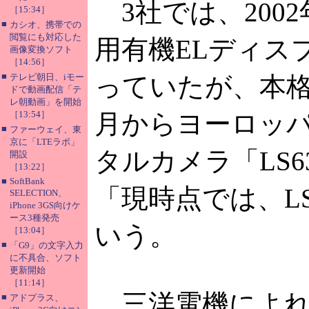
3社では、200
［15:34］
■
カシオ、携帯での
閲覧にも対応した
用有機ELディス
画像変換ソフト
［14:56］
■
テレビ朝日、iモー
っていたが、本格
ドで動画配信「テ
レ朝動画」を開始
［13:54］
月からヨーロッ
■
ファーウェイ、東
京に「LTEラボ」
タルカメラ「LS
開設
［13:22］
■
SoftBank
「現時点では、L
SELECTION、
iPhone 3GS向けケ
ース3種発売
いう。
［13:04］
■
「G9」の文字入力
に不具合、ソフト
更新開始
［11:14］
三洋電機によれ
■
アドプラス、