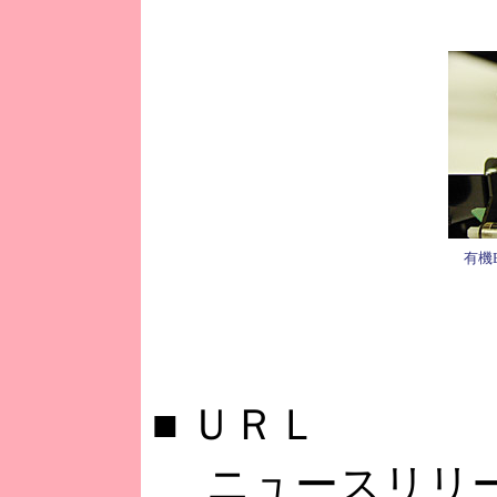
有機
■
ＵＲＬ
ニュースリリー