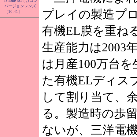
iPhone 3G向けコン
バージョンレンズ
プレイの製造プロ
［10:41］
有機EL膜を重ね
生産能力は2003
は月産100万台
た有機ELディス
して割り当て、
る。製造時の歩
ないが、三洋電