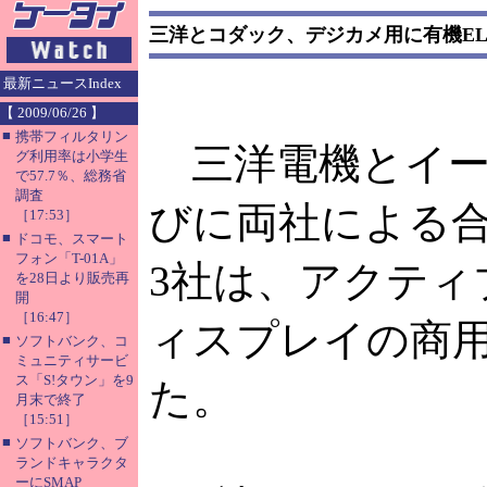
三洋とコダック、デジカメ用に有機E
最新ニュースIndex
【 2009/06/26 】
■
携帯フィルタリン
三洋電機とイー
グ利用率は小学生
で57.7％、総務省
調査
びに両社による合
［17:53］
■
ドコモ、スマート
フォン「T-01A」
3社は、アクティ
を28日より販売再
開
［16:47］
ィスプレイの商
■
ソフトバンク、コ
ミュニティサービ
ス「S!タウン」を9
た。
月末で終了
［15:51］
■
ソフトバンク、ブ
ランドキャラクタ
ーにSMAP