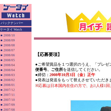
バックナンバー
ケータイ Watch
■
2008/10
■
2008/09
■
2008/08
■
2008/07
【応募要項】
■
2008/06
■
2008/05
●ご希望賞品を１つ選択のうえ、「プレゼ
■
2008/04
便番号、ご住所
を送信してください。
■
2008/04
●締切：
2008年10月3日（金）正午
■
2008/03
●発表は発送をもって替えさせていただき
■
2008/02
■
2008/01
※応募は日本国内在住の方で、お1人様1
■
2007/12
■
2007/11
■
2007/10
■
2007/09
■
2007/08