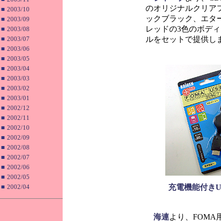
のオリジナルクリア
■
2003/10
ックブラック、エタ
■
2003/09
レッドの3色のボディ
■
2003/08
■
2003/07
ルをセットで提供し
■
2003/06
■
2003/05
■
2003/04
■
2003/03
■
2003/02
■
2003/01
■
2002/12
■
2002/11
■
2002/10
■
2002/09
■
2002/08
■
2002/07
■
2002/06
■
2002/05
■
2002/04
充電機能付きU
海連
より、FOMA用