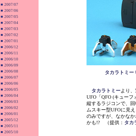
■
2007/07
■
2007/06
■
2007/05
■
2007/04
■
2007/03
■
2007/02
■
2007/01
■
2006/12
■
2006/11
■
2006/10
■
2006/09
■
2006/08
タカラトミー 
■
2006/07
■
2006/06
■
2006/05
タカラトミー
より、
■
2006/04
UFO「QFO (キュ
■
2006/03
縦するラジコンで、回
■
2006/02
ムスキー型UFOに見
■
2006/01
のみですが、なかなか
■
2005/12
かも!? （提供：
タカ
■
2005/11
■
2005/10