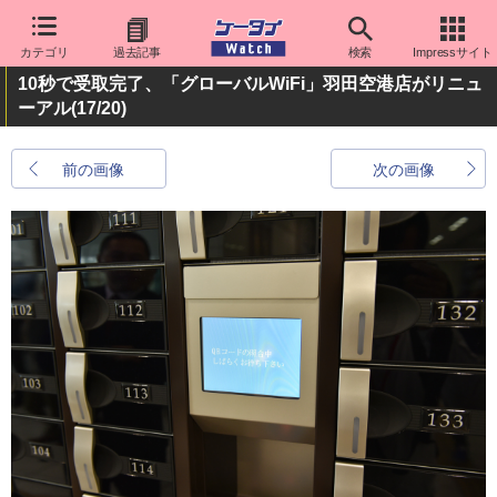
カテゴリ
過去記事
検索
Impressサイト
10秒で受取完了、「グローバルWiFi」羽田空港店がリニュ
ーアル
(17/20)
前の画像
次の画像