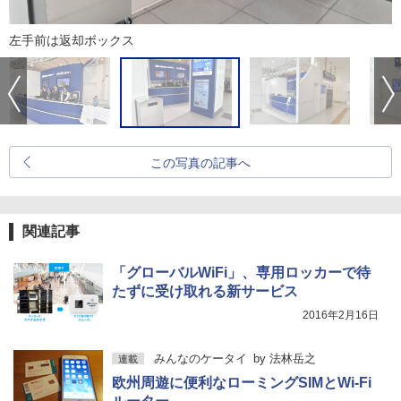
左手前は返却ボックス
この写真の記事へ
関連記事
「グローバルWiFi」、専用ロッカーで待
たずに受け取れる新サービス
2016年2月16日
みんなのケータイ
by
法林岳之
連載
欧州周遊に便利なローミングSIMとWi-Fi